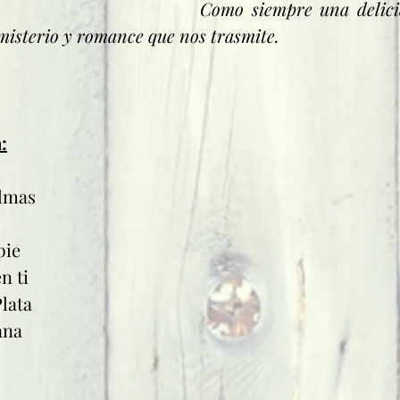
Como siempre una delicia
misterio y romance que nos trasmite. 
:
Almas
pie
n ti
lata
ana