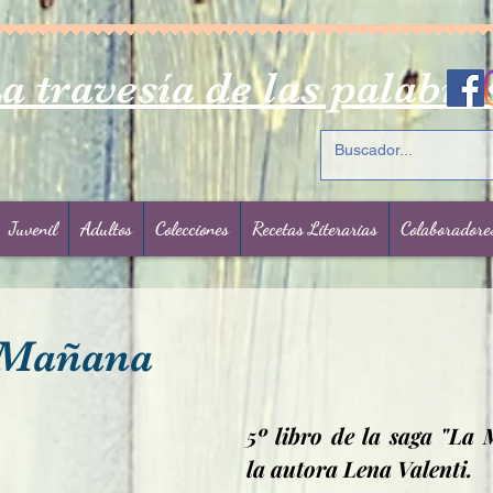
a travesía de las palabra
Juvenil
Adultos
Colecciones
Recetas Literarias
Colaboradore
 Mañana
rellas.
5º libro de la saga "La 
la autora Lena Valenti.