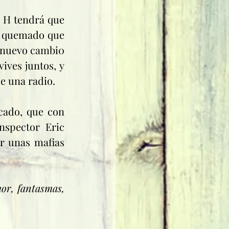
 H tendrá que 
 quemado que 
n nuevo cambi0 
ives juntos, y 
e una radio.
cado, que con 
spector Eric 
 unas mafias 
or, fantasmas, 