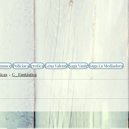
mance
Policiaca
erotica
Lena Valenti
Saga Vanir
Saga La Mediadora
icas
C_ Fantástica