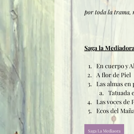
por toda la trama, 
Saga la Mediadora
En cuerpo y 
A flor de Piel
Las almas en 
Tatuada e
Las voces de P
Ecos del Mañ
Saga La Mediaora