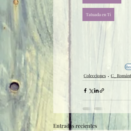
Tatuada en Tí
Ro
Colecciones
C_ Románt
Entradas recientes