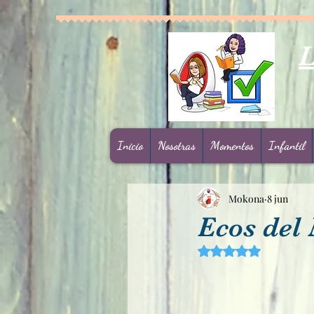
L
Inicio
Nosotras
Momentos
Infantil
Mokona
8 jun
Ecos del
Obtuvo NaN de 5 est