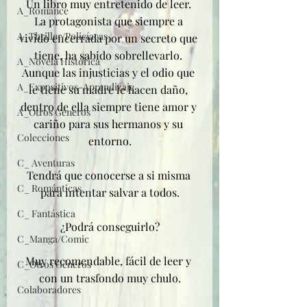
Un libro muy entretenido de leer. 
A_Romance
La protagonista que siempre a 
A_Thriller/Policíacas
vivido encerrada por un secreto que 
tiene, ha sabido sobrellevarlo. 
A_Novela Histórica
Aunque las injusticias y el odio que 
A_Expositivos-Aprendizaje
le tiene su madre le hacen daño, 
dentro de ella siempre tiene amor y 
A_Otros Géneros
cariño para sus hermanos y su 
Colecciones
entorno.
C_ Aventuras
Tendrá que conocerse a si misma 
C_ Románticas
para intentar salvar a todos.
C_ Fantástica
¿Podrá conseguirlo?
C_Manga/Comic
Muy recomendable, fácil de leer y 
C_Otros Géneros
con un trasfondo muy chulo.
Colaboradores