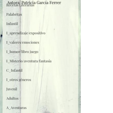
Autora: Patricia García Ferrer
Recetas Literarias
Palabritas
Infantil
I_aprendizaje/expositivo
I_valores/emociones
I_humor/libro juego
I_Misterio/aventura/fantasía
C_Infantil
I_otros géneros
Juvenil
Adultos
A_Aventuras