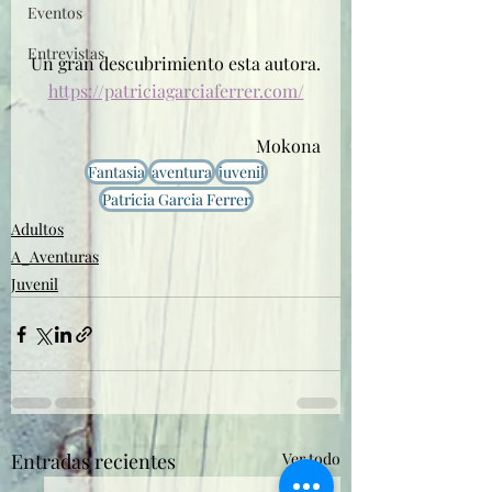
Eventos
Entrevistas
Un gran descubrimiento esta autora.
https://patriciagarciaferrer.com/
Mokona
Fantasia
aventura
juvenil
Patricia Garcia Ferrer
Adultos
A_Aventuras
Juvenil
Entradas recientes
Ver todo