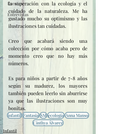
la superación con la ecología y el 
Eventos
cuidado de la naturaleza. Me ha 
Entrevistas
gustado mucho su optimismo y las 
ilustraciones tan cuidadas.
Creo que acabará siendo una 
colección por cómo acaba pero de 
momento creo que no hay más 
números. 
Es para niños a partir de 7-8 años 
según su madurez, los mayores 
también pueden leerlo sin aburrirse 
ya que las ilustraciones son muy 
bonitas.
infantil
Fantasia
SM
ecología
Anna Manso
Cinthya Álvarez
Infantil