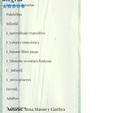
Recetas Literarias
Obtuvo NaN de 5 estrellas.
Palabritas
Infantil
I_aprendizaje/expositivo
I_valores/emociones
I_humor/libro juego
I_Misterio/aventura/fantasía
C_Infantil
I_otros géneros
Juvenil
Adultos
A_Aventuras
Autoras: 
Anna Manso y Cinthya 