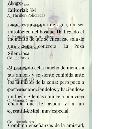
Álvarez
A_Romance
Editorial: 
SM
A_Thriller/Policíacas
Liana es una niña de agua, un ser 
A_Novela Histórica
mitológico del bosque. Ha llegado el 
A_Expositivos-Aprendizaje
momento de que se encargue sola de 
una zona concreta: La Poza 
A_Otros Géneros
Silenciosa.
Colecciones
Al principio echa mucho de menos a 
C_ Aventuras
sus amigas y se siente cohibida ante 
C_ Románticas
los animales de la zona; pero poco a 
poco va conociéndolos y haciéndose 
C_ Fantástica
un lugar. Además conoce a una vieja 
C_Manga/Comic
encina que le ayuda y a un 
cervatillo, Miel, muy especial.
C_Otros Géneros
Colaboradores
Combina enseñanzas de la amistad, 