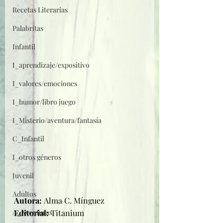
Recetas Literarias
Palabritas
Infantil
I_aprendizaje/expositivo
I_valores/emociones
I_humor/libro juego
I_Misterio/aventura/fantasía
C_Infantil
I_otros géneros
Juvenil
Adultos
Autora: 
Alma C. Mínguez
Editorial: 
Titanium
A_Aventuras