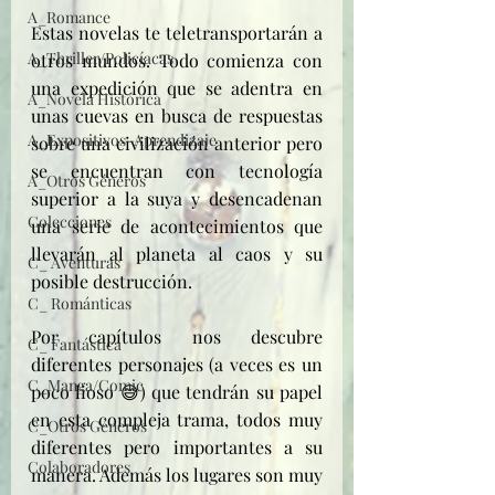
A_Romance
Estas novelas te teletransportarán a 
A_Thriller/Policíacas
otros mundos. Todo comienza con 
una expedición que se adentra en 
A_Novela Histórica
unas cuevas en busca de respuestas 
A_Expositivos-Aprendizaje
sobre una civilización anterior pero 
se encuentran con tecnología 
A_Otros Géneros
superior a la suya y desencadenan 
Colecciones
una serie de acontecimientos que 
llevarán al planeta al caos y su 
C_ Aventuras
posible destrucción. 
C_ Románticas
Por capítulos nos descubre 
C_ Fantástica
diferentes personajes (a veces es un 
C_Manga/Comic
poco lioso 😅) que tendrán su papel 
en esta compleja trama, todos muy 
C_Otros Géneros
diferentes pero importantes a su 
Colaboradores
manera. Además los lugares son muy 