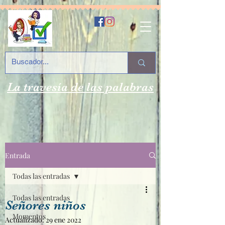
La travesía de las palabras
Entrada
Todas las entradas
Todas las entradas
Señores niños
Momentos
Actualizado:
29 ene 2022