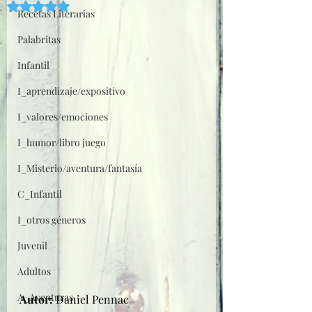
Obtuvo NaN de 5 estrellas.
Recetas Literarias
Palabritas
Infantil
I_aprendizaje/expositivo
I_valores/emociones
I_humor/libro juego
I_Misterio/aventura/fantasía
C_Infantil
I_otros géneros
Juvenil
Adultos
A_Aventuras
Autor: 
Daniel Pennac