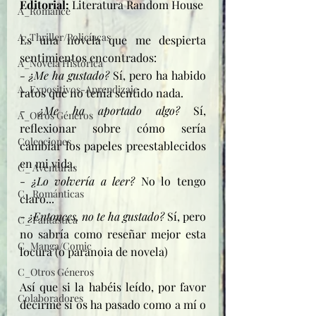
Editorial: 
Literatura Random House
A_Romance
A_Thriller/Policíacas
Es una novela que me despierta 
sentimientos encontrados: 
A_Novela Histórica
- ¿Me ha gustado?
 Sí, pero ha habido 
A_Expositivos-Aprendizaje
ratos que no tenía sentido nada.
- 
¿Me ha aportado algo?
 Sí, 
A_Otros Géneros
reflexionar sobre cómo sería 
Colecciones
cambiar los papeles preestablecidos 
en mi vida.
C_ Aventuras
- 
¿Lo volvería a leer?
 No lo tengo 
C_ Románticas
claro...
- 
¿Entonces, no te ha gustado?
 Sí, pero 
C_ Fantástica
no sabría como reseñar mejor esta 
C_Manga/Comic
locura (o paranoia de novela)
C_Otros Géneros
Así que si la habéis leído, por favor 
Colaboradores
decirme si os ha pasado como a mí o 