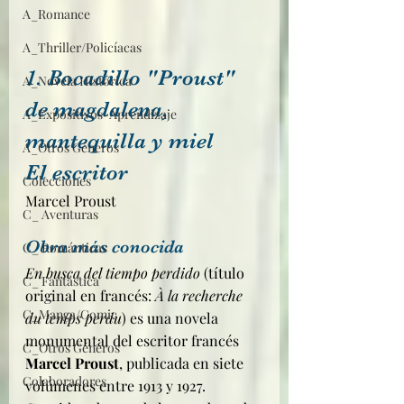
A_Romance
A_Thriller/Policíacas
1. Bocadillo "Proust" 
A_Novela Histórica
de magdalena, 
A_Expositivos-Aprendizaje
mantequilla y miel
A_Otros Géneros
El escritor
Colecciones
Marcel Proust
C_ Aventuras
Obra más conocida
C_ Románticas
En busca del tiempo perdido
 (título 
C_ Fantástica
original en francés: 
À la recherche 
C_Manga/Comic
du temps perdu
) es una novela 
monumental del escritor francés 
C_Otros Géneros
Marcel Proust
, publicada en siete 
Colaboradores
volúmenes entre 1913 y 1927. 