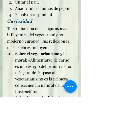
Untar el pan.
Añadir finas láminas de pepino.
Espolvorear pimienta.
Curiosidad
Tolstói fue una de las figuras más 
influyentes del vegetarianismo 
moderno europeo. Sus reflexiones 
más célebres incluyen:
Sobre el vegetarianismo y la 
moral:
 «Alimentarse de carne 
es un vestigio del primitivismo 
más grande. El paso al 
vegetarianismo es la primera 
consecuencia natural de la 
ilustración».
Sobre la paz y la violencia:
«¿Qué paz puede tener el 
hombre si su comida se basa en 