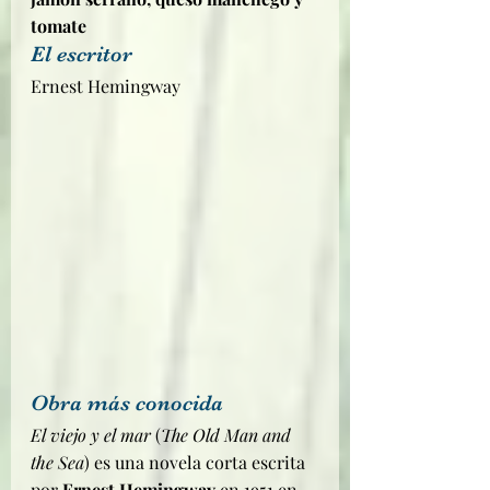
tomate
El escritor
Ernest Hemingway
Obra más conocida
El viejo y el mar
 (
The Old Man and 
the Sea
) es una novela corta escrita 
por 
Ernest Hemingway
 en 1951 en 