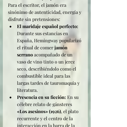
Para el escritor, el jamón era 
sinónimo de autenticidad, energía y 
disfrute sin pretensiones:
El maridaje español perfecto:
Durante sus estancias en 
España, Hemingway popularizó 
el ritual de comer 
jamón 
serrano
 acompañado de un 
vaso de vino tinto o un jerez 
seco, describiéndolo como el 
combustible ideal para las 
largas tardes de tauromaquia y 
literatura.
Presencia en su ficción:
 En su 
célebre relato de gánsteres 
«Los asesinos» (1926)
, el plato 
recurrente y el centro de la 
interacción en la barra de la 