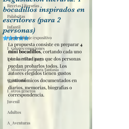
Recetas Literarias
bocadillos inspirados en
Palabritas
escritores (para 2
Infantil
personas)
I_aprendizaje/expositivo
Obtuvo NaN de 5 estrellas.
La propuesta consiste en preparar 
4 
I_valores/emociones
mini bocadillos
, cortando cada uno 
por la mitad para que dos personas 
I_humor/libro juego
puedan probarlos todos. Los 
I_Misterio/aventura/fantasía
autores elegidos tienen gustos 
gastronómicos documentados en 
C_Infantil
diarios, memorias, biografías o 
I_otros géneros
correspondencia.
Juvenil
Adultos
A_Aventuras