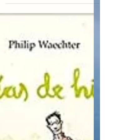
instrucciones
Autores: Clay Nichols, Brad Powell, Troy
Lanier y Owen Egerton Editorial: Océano
Ámbar ¿Vas a ser papá? ¿Acabas de tener
un bebé y te...