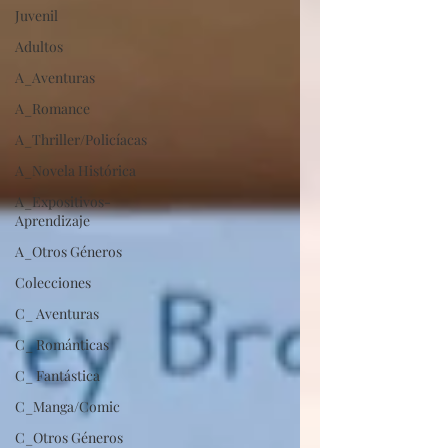
Juvenil
Adultos
A_Aventuras
A_Romance
A_Thriller/Policíacas
A_Novela Histórica
A_Expositivos-
Aprendizaje
A_Otros Géneros
Colecciones
C_ Aventuras
C_ Románticas
C_ Fantástica
C_Manga/Comic
C_Otros Géneros