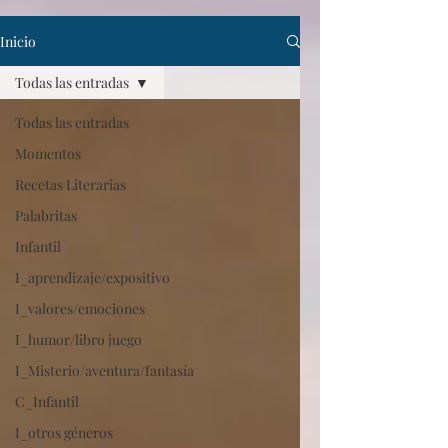
Inicio
Todas las entradas
Todas las entradas
Momentos
Recetas Literarias
Palabritas
Infantil
I_aprendizaje/expositivo
I_valores/emociones
I_humor/libro juego
I_Misterio/aventura/fantasía
C_Infantil
I_otros géneros