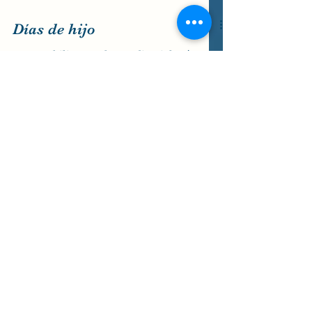
Días de hijo
Autor: Philip Waechter Editorial: Lóguez
Este libro es para adultos o para leer con
niños mayores, el autor a través de las
ilustraciones...