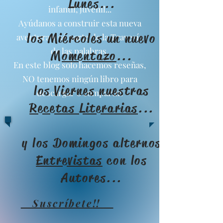
Lunes...
infantil, juvenil...
Ayúdanos a construir esta nueva
los Miércoles un nuevo
aventura y sé parte de la Travesía
de las palabras.
Momentazo
...
En este blog solo hacemos reseñas,
NO tenemos ningún libro para
los Viernes nuestras
descargar o compartir.
Recetas Literarias
...
y los Domingos alternos
Entrevistas
con los
Autores...
Suscríbete
!!