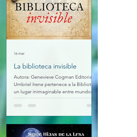
16 mar
La biblioteca invisible
Autora: Genevieve Cogman Editorial:
Umbriel Irene pertenece a la Biblioteca
un lugar inimaginable entre mundos,
dónde se guardan libros de todos
ellos y su labor es rescatarlos y
preservarlos, ¿o al menos eso es lo
que parece? Su superiora la manda a
una nueva misión con un aprendiz, Kai,
pero algo hay en él que no encaja y en