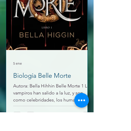
5 ene
Biología Belle Morte
Autora: Bella Hihhin Belle Morte 1 Los
vampiros han salido a la luz, y son
como celebridades, los humanos por
saltar a la fama quieren convertirse en
donantes de sangre, para vivir el
glamur, la fama. Nuestra protagonista,
no va por el glamur, realmente odia a