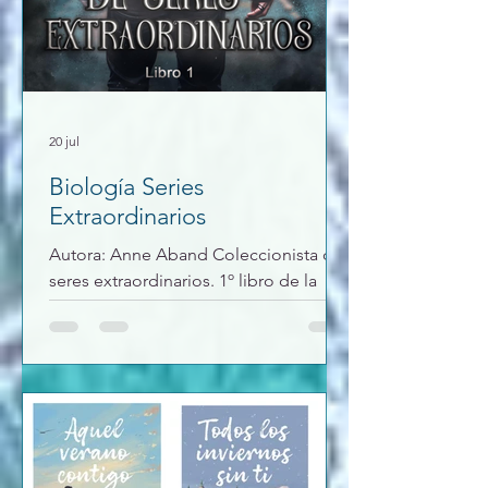
20 jul
Biología Series
Extraordinarios
Autora: Anne Aband Coleccionista de
seres extraordinarios. 1º libro de la
biología, donde un policía acude a un
aviso donde han matado a un hombre
y empieza a ver cosas raras que antes
no veía. Descubre que es un Shadow y
que una gran catástrofe está por venir,
en el camino encontrara el amor, pero
con todos esos cambios ¿podrán