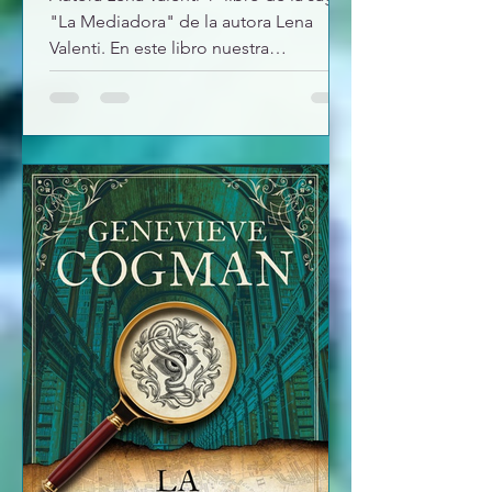
"La Mediadora" de la autora Lena
Valenti. En este libro nuestra
protagonista Ada sin H, se enfrentara a
un peligro que acecha en el bosque,
que le hará pasar mucho miedo, pues
no es algo que suela pasarle. Sera una
ayuda en el equipo de investigación
aunque una enviada desde Madrid
intentara meterse en medio tanto del
caso como con su relación con Eric.
Debo decir que sigo muy enamorada
de Ariel, "bollito" que hace que esta
historia ten