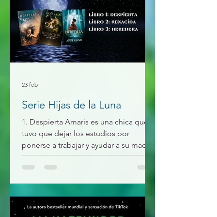
la misión tampoco. ¿Conseguirá
hacerse con el libro de los hermanos
Grimm? ¿Serán ciertos los rumores
que corren sobre el Orden y el Caos?
¿O sobre la
23 feb
Serie Hijas de la Luna
1. Despierta Amaris es una chica que
tuvo que dejar los estudios por
ponerse a trabajar y ayudar a su madre
y su hermana, tiene una ilusión que es
Josh el hemano de su mejor amiga se
fije en ella. Un dia se le acerca una
mujer a su trabajo y le dice que es una
guerrera y que pronto todo va cambiar,
que ella pertenece a una estirpe de