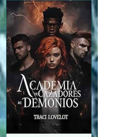
policial complicado, que con la ayuda
de Ada y el inspector Eric conseguirán
desmantelar unas mafias muy
importantes. Libro lleno de intriga,
amor, fantasmas, amistad, peligro.
Como siempre una delicia leer a Lena,
por to