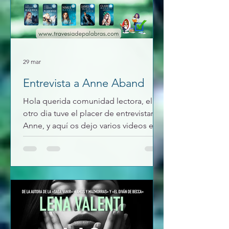
29 mar
Entrevista a Anne Aband
Hola querida comunidad lectora, el
otro dia tuve el placer de entrevistar a
Anne, y aquí os dejo varios videos en
los que fuimos hablando de sus libros
y sagas de los cuales si quereis saber
mas podéis encontrar la reseña en el
blog. Sobre Contrato de Fuego Sobre
las Brujas Escocesas de Black Rock
Sobre Academia del Renacimiento y
portadas de libros. Sobre Hijas de la
luna Conociendo a Anne Aband