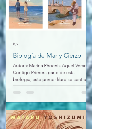
sobrevivir? ¿descubrirán quién es el
traidor? ¿se adaptará el mundo oscuro
y a las voces de su cabeza? Novela de
fantasía, con algo de romance, poli
6 jul
Biología de Mar y Cierzo
Autora: Marina Phoenix Aquel Verano
Contigo Primera parte de esta
biología, este primer libro se centra en
el verano en Salou de 3 amigas que
conocen a un grupo de chicos. Cada
una tiene sus peculiaridades, y sus
problemas al igual que ellos, que
provienen de un centro de menores.
La historia se centra más en Sofia, que
recientemente ha perdido a su padre