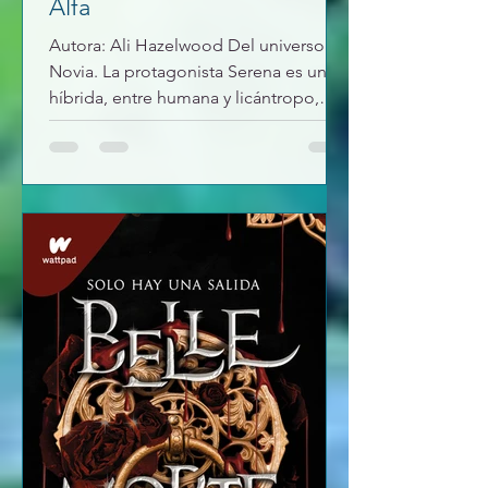
Alfa
Autora: Ali Hazelwood Del universo de
Novia. La protagonista Serena es una
híbrida, entre humana y licántropo,
huérfana, y que además no tiene
manada. Fue la compañera de infancia
de la protagonista de "Novia" y son las
mejores amigas. Serena decide dar
una entrevista para darse a conocer ya
que ser hibrida es algo nunca visto, y
eso le ha puesto en peligro, pues la
ven más como una amenaza que
como algo bueno. Koen el alfa de la
manada del Noroeste está
acostumbrado a que lo