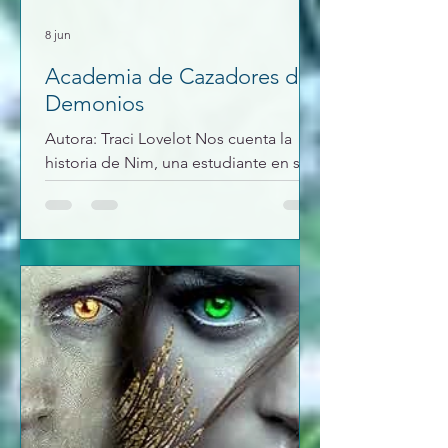
8 jun
Academia de Cazadores de
Demonios
Autora: Traci Lovelot Nos cuenta la
historia de Nim, una estudiante en su
ultimo semestre de la academia de
Cazadores de Demonios, que en un
solo dia, pierde a su aquelarre de
nacimiento, su magia y su brazo. Eso
creara en ella una sed de venganza por
su familia, que hará que se salte las
normas para intentar cumplir su
objetivo. Pero en el camino se
encontrara con su salvador, el
curandero del clan que la rescata, a un
profesor artífice que le va a construir