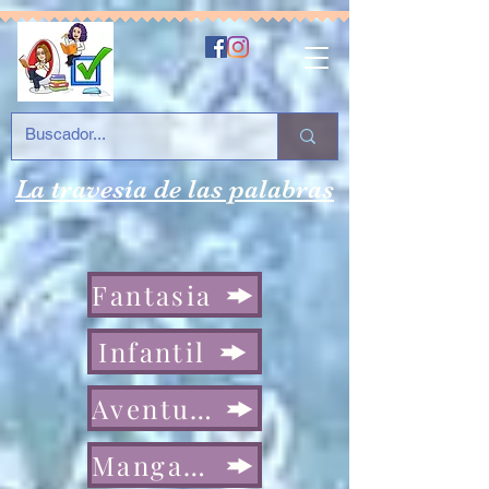
La travesía de las palabras
Fantasia
Infantil
Aventura
Manga/ Comic