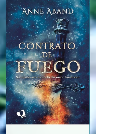
algún momento, por injusticias,
violaciones, maltratos, que es donde
surge toda la historia, pero dentro de
tanta oscuridad podrán encontrar algo
de luz en su mundo. Sus parejas serán
su perdición o su salvación. Son libros
que