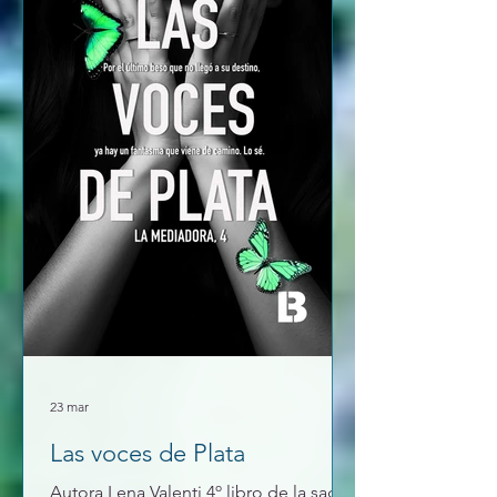
Muchas gracias a Anne por esta
maravillosa entrevista. Mokona
23 mar
Las voces de Plata
Autora Lena Valenti 4º libro de la saga