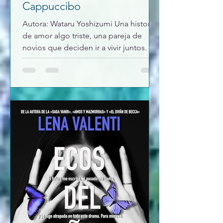
Cappuccibo
Autora: Wataru Yoshizumi Una historia
de amor algo triste, una pareja de
novios que deciden ir a vivir juntos. La
monotonía del día a día haré enfriar un
poco su relación. El trabaja como
profesor y una alumna se le declara...
que pasará con su pareja? Caerá en la
tentación? Seguirán juntos ? Superarán
esto ?? Una historia de lo que puede
ser la vida adulta y las consecuencias
de tus acciones y decisiones. Mokona