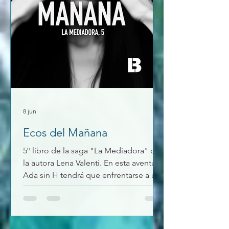
8 jun
Ecos del Mañana
5º libro de la saga "La Mediadora" de
la autora Lena Valenti. En esta aventura
Ada sin H tendrá que enfrentarse a un
cuerpo quemado que aparece en el
lago, a un nuevo cambi0 en su vida ya
que todos vives juntos, y un mensaje
extraño desde una radio. Un caso