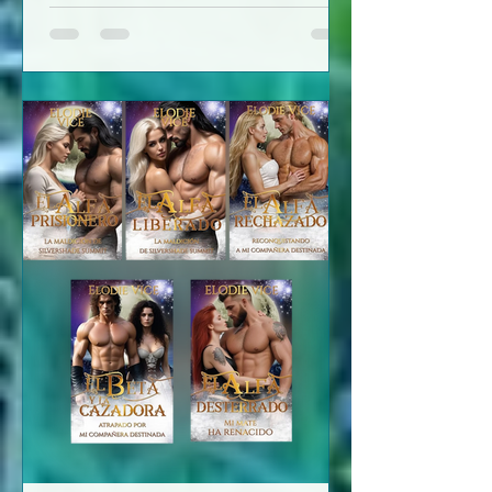
Sion, un mundo utópico, en que las
mujeres son encerradas y privadas de
libertad. Pero nuestra protagonista
Myrina, tiene a su padre y hermanos
incluso a su novio Alex que la apoyan y
en la medida de lo posible intentar
ayudarla para que no se sienta
encerrada. Pero todo cambia cuando
empiezan a desaparecer mujer en la
ciudad, primero de barrios bajos y
luego de clase alta. Nuestra
protagonista se encuentra