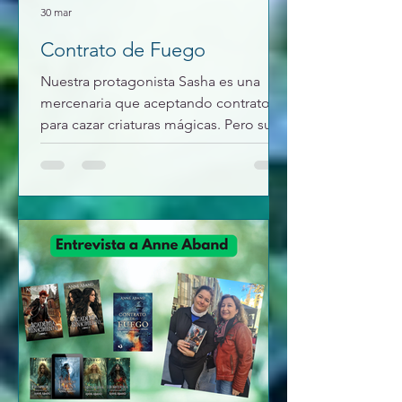
30 mar
Contrato de Fuego
Nuestra protagonista Sasha es una
mercenaria que aceptando contratos,
para cazar criaturas mágicas. Pero su
nueva misión lo cambia todo: Kael un
brujo que conoció en su pasado, y
que odia es su nuevo encargo, pero
será capaz de cumplir su misión o
morirá si no lo consigue pues el
contrato que ha firmado es lo que
dicta. Pero no todo es fácil como
parecía al principio, Kael tiene una
misión y Shasa se convertirá en su
protectora o no. Los dioses luchan
entre ellos y nuestros