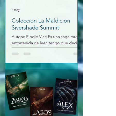
4 may
Colección La Maldición
Sivershade Summit
Autora: Elodie Vice Es una saga muy
entretenida de leer, tengo que decir
que el humor de Endora me ha
gustado mucho y me ha hecho reír
bastante. La historia tiene un bonito
cierre. Tenemos amistad, amor,
tragedia, injusticia. Muy recomendable
si te gusta leer romántica, fantasía,
erótica y sobre todo de hombres lobo
y brujas. 1/5 Alfa prisionero Nos cuenta
la historia de dos mellizos, criados en
aislamiento con su madre en un
bosque, cuando su madre fallece