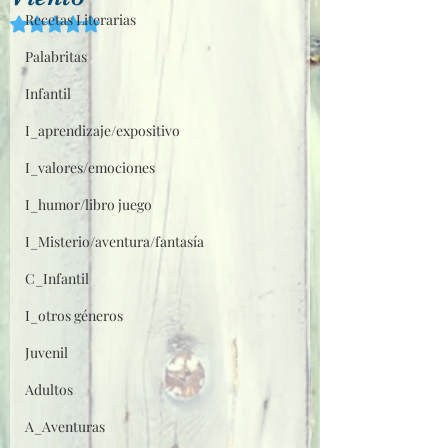
Recetas Literarias
Obtuvo NaN de 5 estrellas.
Palabritas
Infantil
I_aprendizaje/expositivo
I_valores/emociones
I_humor/libro juego
I_Misterio/aventura/fantasía
C_Infantil
I_otros géneros
Juvenil
Adultos
A_Aventuras