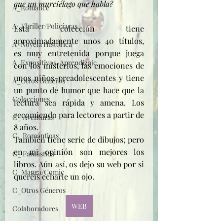
que un murciélago que habla?
A_Romance
A_Thriller/Policíacas
Esta colección tiene 
aproximadamente unos 40 títulos, 
A_Novela Histórica
es muy entretenida porque juega 
A_Expositivos-Aprendizaje
con los misterios, las emociones de 
unos niños-preadolescentes y tiene 
A_Otros Géneros
un punto de humor que hace que la 
Colecciones
lectura sea rápida y amena. Los 
recomiendo para lectores a partir de 
C_ Aventuras
8 años.
C_ Románticas
También tiene serie de dibujos; pero 
en mi opinión son mejores los 
C_ Fantástica
libros. Aún así, os dejo su web por si 
C_Manga/Comic
queréis echarle un ojo.
C_Otros Géneros
WEB
Colaboradores