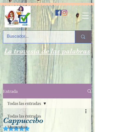
La travesía de las palabras
Entrada
Todas las entradas
Todas las entradas
Cappuccibo
Momentos
Obtuvo NaN de 5 estrellas.