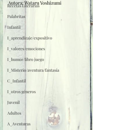
Autora: Wataru Yoshizumi
Recetas Literarias
Palabritas
Infantil
I_aprendizaje/expositivo
I_valores/emociones
I_humor/libro juego
I_Misterio/aventura/fantasía
C_Infantil
I_otros géneros
Juvenil
Adultos
A_Aventuras