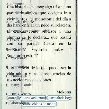
A_Romance
Una historia de amor algo triste, una 
pareja de novios que deciden ir a 
A_Thriller/Policíacas
vivir juntos. La monotonía del día a 
A_Novela Histórica
día haré enfriar un poco su relación. 
El trabaja como profesor y una 
A_Expositivos-Aprendizaje
alumna se le declara... que pasará 
A_Otros Géneros
con su pareja? Caerá en la 
Colecciones
tentación? Seguirán juntos ? 
Superarán esto ??
C_ Aventuras
C_ Románticas
Una historia de lo que puede ser la 
vida adulta y las consecuencias de 
C_ Fantástica
tus acciones y decisiones. 
C_Manga/Comic
Mokona
C_Otros Géneros
Manga
Wataru Yoshizumi
marmalade boy
Colaboradores
somos chicos de menta