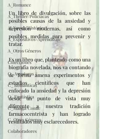
A_Romance
Un libro de divulgación, sobre las 
A_Thriller/Policíacas
posibles causas de la ansiedad y 
A_Novela Histórica
depresión modernas, así como 
posibles medidas para prevenir y 
A_Expositivos-Aprendizaje
tratar. 
A_Otros Géneros
Es un libro que, planteado como una 
Colecciones
biografía novelada, nos va contando 
C_ Aventuras
de forma amena experimentos y 
estudios científicos que han 
C_ Románticas
enfocado la ansiedad y la depresión 
C_ Fantástica
desde un punto de vista muy 
diferente a nuestra tradición 
C_Manga/Comic
farmacocentrista y han logrado 
C_Otros Géneros
resultados muy esclarecedores. 
Colaboradores