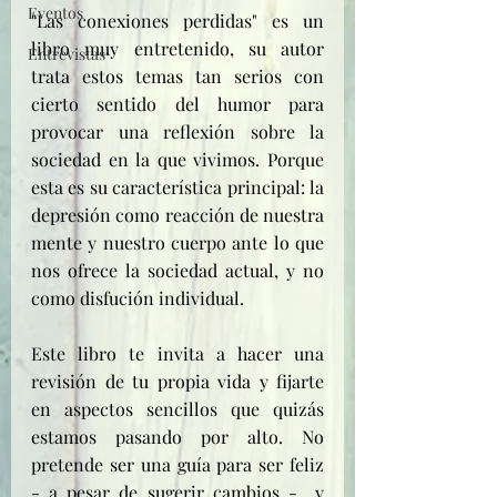
Eventos
"Las conexiones perdidas" es un 
libro muy entretenido, su autor 
Entrevistas
trata estos temas tan serios con 
cierto sentido del humor para 
provocar una reflexión sobre la 
sociedad en la que vivimos. Porque 
esta es su característica principal: la 
depresión como reacción de nuestra 
mente y nuestro cuerpo ante lo que 
nos ofrece la sociedad actual, y no 
como disfución individual.
Este libro te invita a hacer una 
revisión de tu propia vida y fijarte 
en aspectos sencillos que quizás 
estamos pasando por alto. No 
pretende ser una guía para ser feliz 
- a pesar de sugerir cambios -  y 