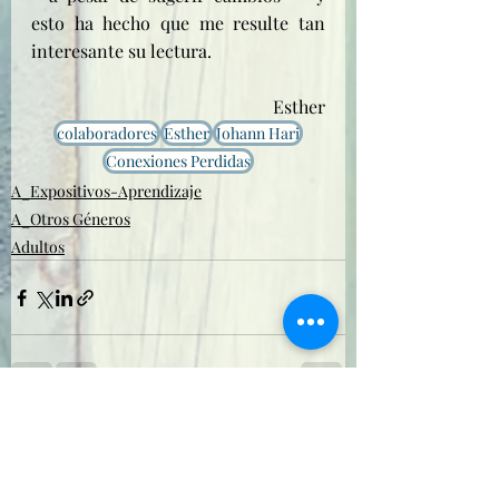
esto ha hecho que me resulte tan 
interesante su lectura.
Esther
colaboradores
Esther
Johann Hari
Conexiones Perdidas
A_Expositivos-Aprendizaje
A_Otros Géneros
Adultos
Entradas recientes
Ver todo