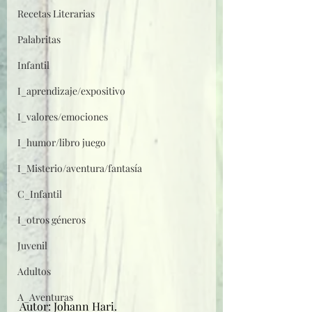
Recetas Literarias
Palabritas
Infantil
I_aprendizaje/expositivo
I_valores/emociones
I_humor/libro juego
I_Misterio/aventura/fantasía
C_Infantil
I_otros géneros
Juvenil
Adultos
A_Aventuras
Autor: Johann Hari.