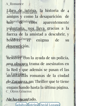
A_Romance
Libro de intriga, la historia de 4 
A_Thriller/Policíacas
amigos y como la desaparición  de 
A_Novela Histórica
uno de ellos aparentemente 
voluntaria, nos lleva gracias a la 
A_Expositivos-Aprendizaje
fuerza de la amistad a descubrir, y 
A_Otros Géneros
resolver el enigma de su 
desaparición.
Colecciones
C_ Aventuras
Resolver  con la ayuda de un policía, 
una obscura trama de asesinatos en 
C_ Románticas
la Red y que además se pasan el las 
C_ Fantástica
alcantarillas romanas de la ciudad 
de Zaragoza, un Thriller que te tiene 
C_Manga/Comic
enganchando hasta la última página.
C_Otros Géneros
Me ha encantado.
Colaboradores
adultos
intriga
David Lozano