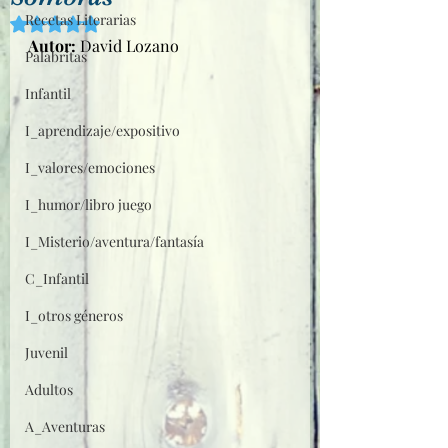
Recetas Literarias
Obtuvo NaN de 5 estrellas.
Autor: 
David Lozano
Palabritas
Infantil
I_aprendizaje/expositivo
I_valores/emociones
I_humor/libro juego
I_Misterio/aventura/fantasía
C_Infantil
I_otros géneros
Juvenil
Adultos
A_Aventuras