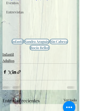
Eventos
Entrevistas
infantil
Sandra Araguás
Sin Cabeza
Rocío Bellot
Infantil
Adultos
Entradas recientes
Ver todo