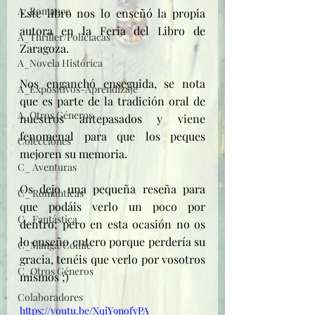
A_Romance
Este libro nos lo enseñó la propia 
autora en la Feria del Libro de 
A_Thriller/Policíacas
Zaragoza. 
A_Novela Histórica
Nos enganchó enseguida, se nota 
A_Expositivos-Aprendizaje
que es parte de la tradición oral de 
A_Otros Géneros
nuestros antepasados y viene 
fenomenal para que los peques 
Colecciones
mejoren su memoria.
C_ Aventuras
Os dejo una pequeña reseña para 
C_ Románticas
que podáis verlo un poco por 
C_ Fantástica
dentro; pero en esta ocasión no os 
lo enseño entero porque perdería su 
C_Manga/Comic
gracia, tenéis que verlo por vosotros 
C_Otros Géneros
mismos ;)
Colaboradores
https://youtu.be/XqiY9nofyPA