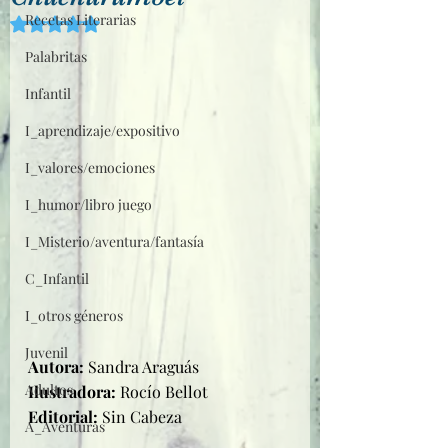
Recetas Literarias
Obtuvo NaN de 5 estrellas.
Palabritas
Infantil
I_aprendizaje/expositivo
I_valores/emociones
I_humor/libro juego
I_Misterio/aventura/fantasía
C_Infantil
I_otros géneros
Juvenil
Autora: 
Sandra Araguás
Adultos
Ilustradora: 
Rocío Bellot
Editorial: 
Sin Cabeza
A_Aventuras