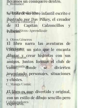
llevamos un comiquero dentro.
A_Romance
A_Thriller/Policíacas
Se trata de un libro infantil escrito e 
ilustrado por Dav Pilkey, el creador 
A_Novela Histórica
de El Capitán Calzoncillos y 
A_Expositivos-Aprendizaje
Policán. 
A_Otros Géneros
El libro narra las aventuras de 
Colecciones
Chikigato, un gato que le encanta 
dibujar y crear historias con sus 
C_ Aventuras
amigos. Juntos forman el club de 
C_ Románticas
cómic, donde se divierten 
inventando personajes, situaciones 
C_ Fantástica
y chistes. 
C_Manga/Comic
El libro es muy divertido y original, 
C_Otros Géneros
con un estilo de dibujo sencillo pero 
Colaboradores
expresivo. 