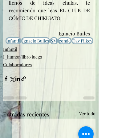
llenos de ideas chulas, te 
recomiendo que leas EL CLUB DE 
CÓMIC DE CHIKIGATO.
Ignacio Builes
infantil
Ignacio Builes
SM
comic
Dav Pilkey
Infantil
I_humor/libro juego
Colaboradores
Entradas recientes
Ver todo