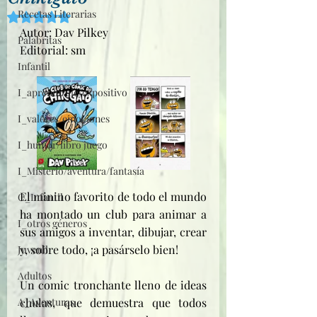
Recetas Literarias
Obtuvo NaN de 5 estrellas.
Autor: Dav Pilkey 
Palabritas
Editorial: sm
Infantil
I_aprendizaje/expositivo
I_valores/emociones
I_humor/libro juego
I_Misterio/aventura/fantasía
El minino favorito de todo el mundo 
C_Infantil
ha montado un club para animar a 
I_otros géneros
sus amigos a inventar, dibujar, crear 
y, sobre todo, ¡a pasárselo bien! 
Juvenil
Adultos
Un comic tronchante lleno de ideas 
A_Aventuras
chulas, que demuestra que todos 