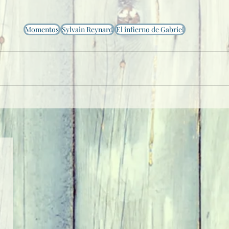
Momentos
Sylvain Reynard
El infierno de Gabriel