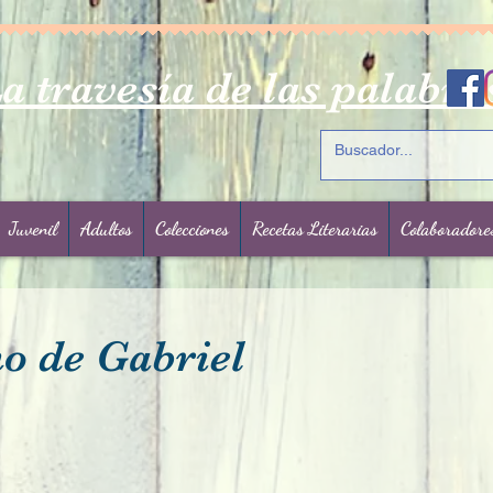
a travesía de las palabra
Juvenil
Adultos
Colecciones
Recetas Literarias
Colaboradore
no de Gabriel
rellas.