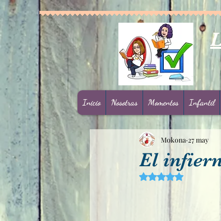
L
Inicio
Nosotras
Momentos
Infantil
Mokona
27 may
El infier
Obtuvo NaN de 5 est