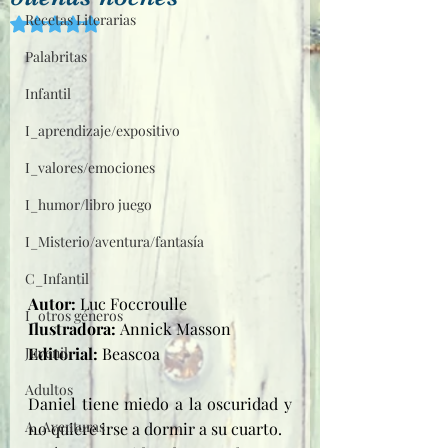
Recetas Literarias
Obtuvo NaN de 5 estrellas.
Palabritas
Infantil
I_aprendizaje/expositivo
I_valores/emociones
I_humor/libro juego
I_Misterio/aventura/fantasía
C_Infantil
Autor: 
Luc Foccroulle
I_otros géneros
Ilustradora: 
Annick Masson
Editorial: 
Beascoa
Juvenil
Adultos
Daniel tiene miedo a la oscuridad y 
A_Aventuras
no quiere irse a dormir a su cuarto. 