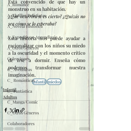
Está convencido de que hay un 
A_Romance
monstruo en su habitación. 
A_Thriller/Policíacas
¿Qué ocurrirá si es cierto? ¿Quizás no 
sea cómo se lo esperaba?
A_Novela Histórica
A_Expositivos-Aprendizaje
Esta historia nos puede ayudar a 
racionalizar con los niños su miedo 
A_Otros Géneros
a la oscuridad y el momento crítico 
Colecciones
de irse a dormir. Enseña cómo 
podemos transformar nuestra 
C_ Aventuras
imaginación.
C_ Románticas
infantil
miedos
Infantil
C_ Fantástica
Adultos
C_Manga/Comic
C_Otros Géneros
Colaboradores