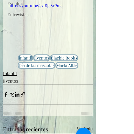
Eventos
https://youtu.be/sxiBjc8rPmc
Entrevistas
infantil
Eventos
Blackie Books
Día de las mascotas
Marta Altés
Infantil
Eventos
Entradas recientes
Ver todo