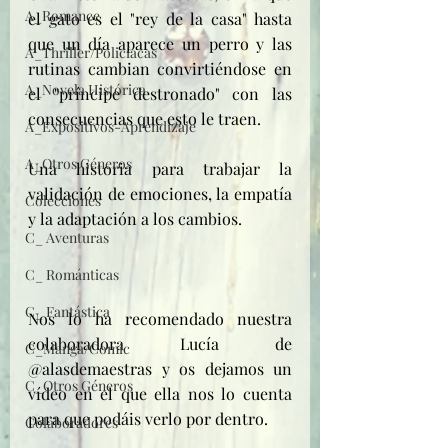
A_Romance
el gato es el "rey de la casa" hasta 
que un día aparece un perro y las 
A_Thriller/Policíacas
rutinas cambian convirtiéndose en 
A_Novela Histórica
el "príncipe destronado" con las 
consecuencias que esto le traen.
A_Expositivos-Aprendizaje
A_Otros Géneros
Una historia para trabajar la 
validación de emociones, la empatía 
Colecciones
y la adaptación a los cambios.
C_ Aventuras
C_ Románticas
C_ Fantástica
Nos lo ha recomendado nuestra 
colaboradora Lucía de 
C_Manga/Comic
@alasdemaestras y os dejamos un 
C_Otros Géneros
vídeo en el que ella nos lo cuenta 
para que podáis verlo por dentro.
Colaboradores