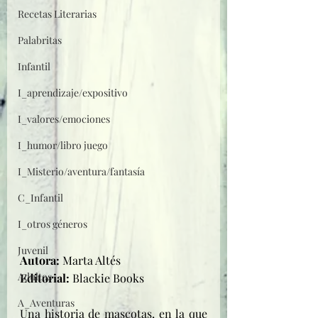
Recetas Literarias
Palabritas
Infantil
I_aprendizaje/expositivo
I_valores/emociones
I_humor/libro juego
I_Misterio/aventura/fantasía
C_Infantil
I_otros géneros
Juvenil
Autora: 
Marta Altés
Adultos
Editorial: 
Blackie Books 
A_Aventuras
Una historia de mascotas, en la que 