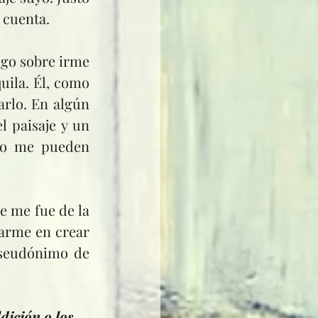
 cuenta.
ila. Él, como 
rlo. En algún 
 paisaje y un 
No me pueden 
rarme en crear 
 seudónimo de 
ición o los 