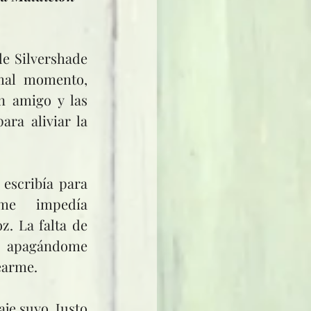
al momento, 
 amigo y las 
ra aliviar la 
e impedía 
z. La falta de 
 apagándome 
earme.