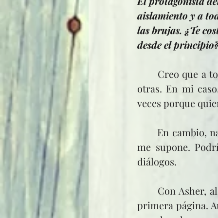
El protagonista del
aislamiento y a to
las brujas. ¿Te cos
desde el principio
	Creo que a todos los escritores hay cosas que nos resultan más difíciles que 
otras. En mi caso
veces porque quier
	En cambio, narrar emociones y conflictos internos es lo que menos esfuerzo 
me supone. Podría
diálogos.
	Con Asher, al igual que con Emma, planeé su evolución antes de escribir la 
primera página. A