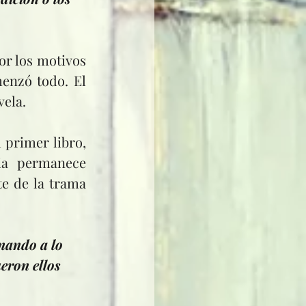
enzó todo. El 
vela.
ia permanece 
e de la trama 
onando a lo 
eron ellos 