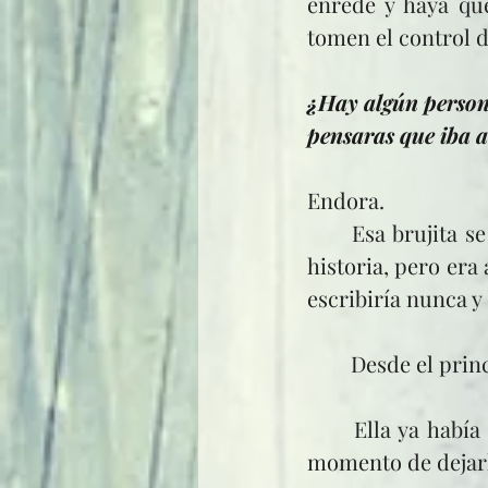
enrede y haya que
tomen el control de
¿Hay algún persona
pensaras que iba a
Endora.
	Esa brujita se coló en la serie sin estar del todo planeada. Tenía en mente su 
historia, pero era
escribiría nunca y
	Desde el prin
	Ella ya había vivido su vida, por más triste que fuera. Pero cuando llegó el 
momento de dejarl