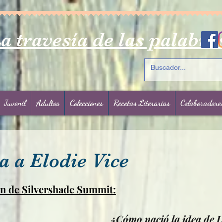
a travesía de las palabra
Juvenil
Adultos
Colecciones
Recetas Literarias
Colaboradore
a a Elodie Vice
rellas.
n de Silvershade Summit:
¿Cómo nació la idea de 