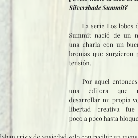
Silvershade Summit?
	La serie Los lobos de Silvershade 
Summit nació de un m
una charla con un buen
bromas que surgieron pa
tensión.
	Por aquel entonces escribía para 
una editora que m
desarrollar mi propia vo
libertad creativa fue
poco a poco hasta bloqu