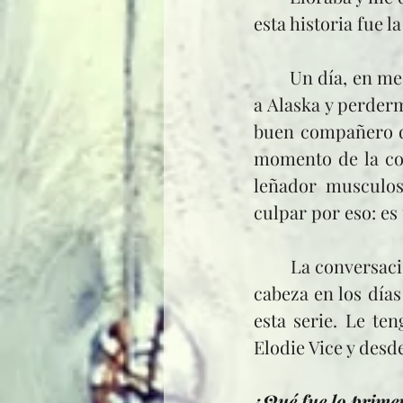
esta historia fue 
	Un día, en medio de esa presión, empecé a bromear con mi amigo sobre irme 
a Alaska y perderm
buen compañero de
momento de la con
leñador musculos
culpar por eso: es
	La conversación se alargó, nos reímos tanto que la imagen no se me fue de la 
cabeza en los días
esta serie. Le te
Elodie Vice y des
¿Qué fue lo primer