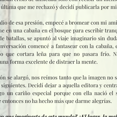
la última que me rechazó y decidí publicarla por mi
e en una cabaña en el bosque para escribir tranqu
 batallas, se apuntó al viaje imaginario sin duda
versación comencé a fantasear con la cabaña, el
o que cortara leña para que no pasara frío. 
 una forma excelente de distraer la mente.
 siguientes. Decidí dejar a aquella editora y cent
ngo un cariño especial porque con ella nació el
de entonces no ha hecho más que darme alegrías.
o que imaginaste de este mundo? ¿El lugar, la mald