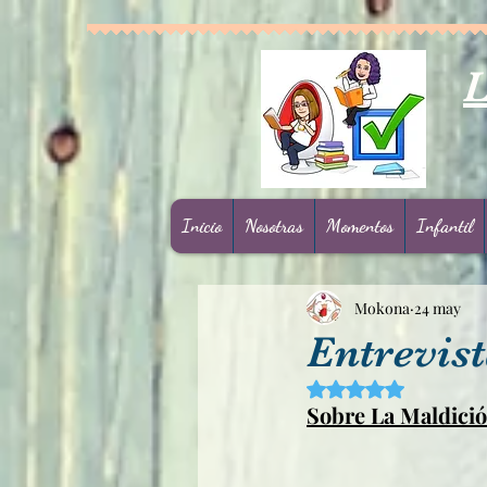
L
Inicio
Nosotras
Momentos
Infantil
Mokona
24 may
Entrevist
Obtuvo NaN de 5 est
Sobre La Maldició