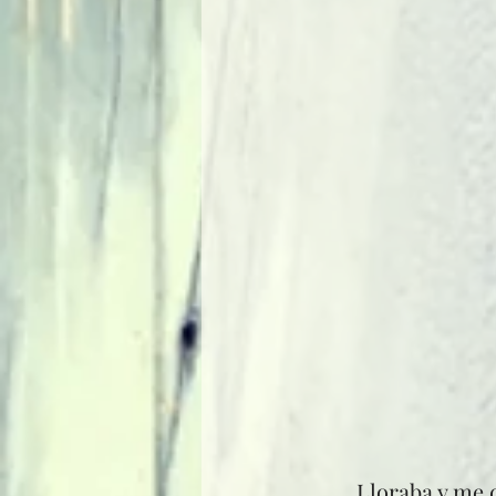
	Lloraba y me daban crisis de ansiedad solo con recibir un mensaje suyo. Justo 