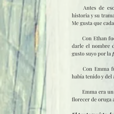
	Antes de escribir no solo necesito tener claro el mundo que rodeará la 
historia y su tram
Me gusta que cada l
	Con Ethan fue más sencillo. En honor a la charla que originó la serie, decidí 
darle el nombre d
gusto suyo por la 
	Con Emma fue diferente. Tuve que construirla a partir de la infancia que 
había tenido y del
	Emma era un personaje destinado a crecer a lo largo de los libros. Tenía que 
florecer de oruga