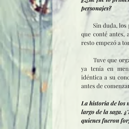
personajes?
	Sin duda, los personajes de Emma y Ethan junto con el lugar. Por los motivos 
que conté antes, 
resto empezó a to
	Tuve que organizarme muchísimo porque, antes de escribir el primer libro, 
ya tenía en ment
idéntica a su conc
antes de comenzar 
La historia de los
largo de la saga. ¿
quienes fueron fo