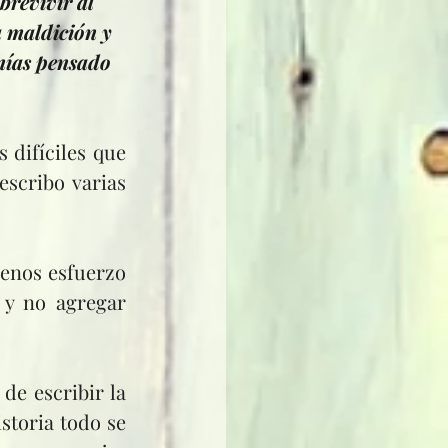
brevivir al 
a maldición y 
enías pensado 
scribo varias 
 y no agregar 
toria todo se 