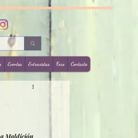
s
s
Eventos
Entrevistas
Foro
Contacto
La Maldición 