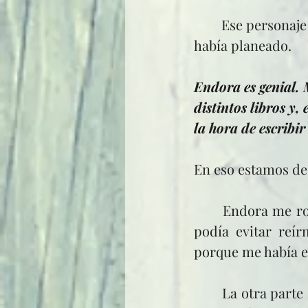
	Ese personaje es el responsable de que la serie tuviera un libro más de los que 
había planeado.
Endora es genial. 
distintos libros y,
la hora de escribir
En eso estamos de
	Endora me robó el corazón desde el primer libro. Cada vez que aparecía no 
podía evitar reí
porque me había en
	La otra parte que más me complicó fue el renacimiento. La novela final de la 