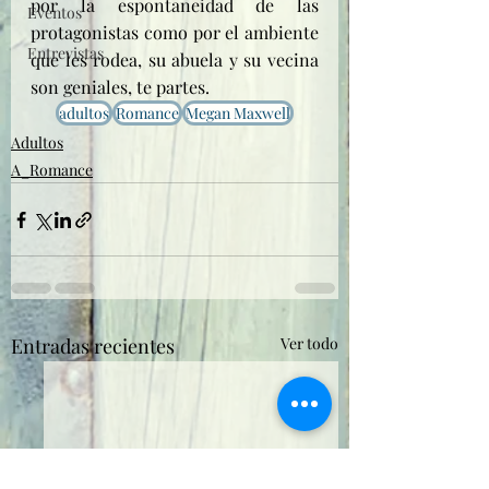
por la espontaneidad de las 
Eventos
protagonistas como por el ambiente 
Entrevistas
que les rodea, su abuela y su vecina 
son geniales, te partes.
adultos
Romance
Megan Maxwell
Adultos
A_Romance
Entradas recientes
Ver todo