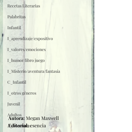
Recetas Literarias
Palabritas
Infantil
I_aprendizaje/expositivo
I_valores/emociones
I_humor/libro juego
I_Misterio/aventura/fantasía
C_Infantil
I_otros géneros
Juvenil
Adultos
Autora: 
Megan Maxwell
Editorial: 
esencia
A_Aventuras