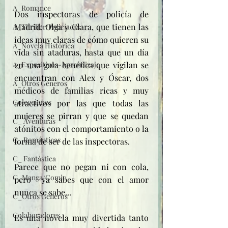
A_Romance
Dos inspectoras de policía de 
Madrid: Olga y Clara, que tienen las 
A_Thriller/Policíacas
ideas muy claras de cómo quieren su 
A_Novela Histórica
vida sin ataduras, hasta que un día 
A_Expositivos-Aprendizaje
en una gala benéfica que vigilan se 
encuentran con Alex y Óscar, dos 
A_Otros Géneros
médicos de familias ricas y muy 
Colecciones
atractivos por las que todas las 
mujeres se pirran y que se quedan 
C_ Aventuras
atónitos con el comportamiento o la 
C_ Románticas
forma de ser de las inspectoras.
C_ Fantástica
Parece que no pegan ni con cola, 
C_Manga/Comic
pero  ya sabes que con el amor 
nunca se sabe...
C_Otros Géneros
Colaboradores
Es una novela muy divertida tanto 