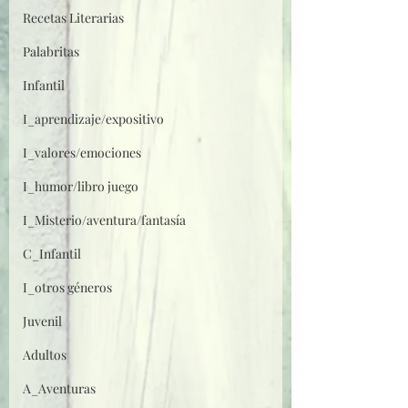
Recetas Literarias
Palabritas
Infantil
I_aprendizaje/expositivo
I_valores/emociones
I_humor/libro juego
I_Misterio/aventura/fantasía
C_Infantil
I_otros géneros
Juvenil
Adultos
A_Aventuras