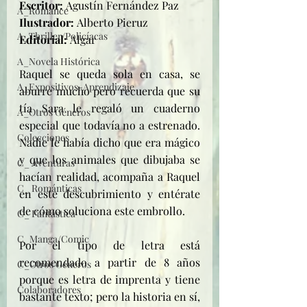
Escritor: 
Agustín Fernández Paz
A_Romance
Ilustrador: 
Alberto Pieruz
A_Thriller/Policíacas
Editorial: 
Algar
A_Novela Histórica
Raquel se queda sola en casa, se 
A_Expositivos-Aprendizaje
aburre mucho pero recuerda que su 
tía Sara le regaló un cuaderno 
A_Otros Géneros
especial que todavía no a estrenado. 
Colecciones
Nadie le había dicho que era mágico 
y que los animales que dibujaba se 
C_ Aventuras
hacían realidad, acompaña a Raquel 
C_ Románticas
en este descubrimiento y entérate 
de cómo soluciona este embrollo.
C_ Fantástica
C_Manga/Comic
Por el tipo de letra está 
recomendado a partir de 8 años 
C_Otros Géneros
porque es letra de imprenta y tiene 
Colaboradores
bastante texto; pero la historia en sí, 