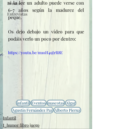
si la lee un adulto puede verse con 
Eventos
6-7 años según la madurez del 
Entrevistas
peque.
Os dejo debajo un vídeo para que 
podáis verlo un poco por dentro: 
https://youtu.be/m1oH49JrR8E
infantil
Eventos
mascotas
Algar
Agustín Fernández Paz
Alberto Pieruz
Infantil
I_humor/libro juego