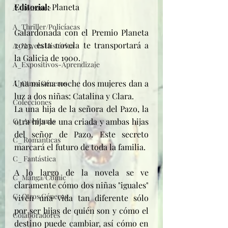
Editorial: 
Planeta
A_Romance
A_Thriller/Policíacas
Galardonada con el Premio Planeta 
2023, esta novela te transportará a 
A_Novela Histórica
la Galicia de 1900.
A_Expositivos-Aprendizaje
Una misma noche dos mujeres dan a 
A_Otros Géneros
luz a dos niñas: Catalina y Clara. 
Colecciones
La una hija de la señora del Pazo, la 
C_ Aventuras
otra hija de una criada y ambas hijas 
del señor de Pazo. Este secreto 
C_ Románticas
marcará el futuro de toda la familia.
C_ Fantástica
A lo largo de la novela se ve 
C_Manga/Comic
claramente cómo dos niñas "iguales" 
C_Otros Géneros
viven una vida tan diferente sólo 
por ser hijas de quién son y cómo el 
Colaboradores
destino puede cambiar, así cómo en 