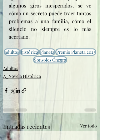
algunos giros inesperados, se ve 
cómo un secreto puede traer tantos 
problemas a una familia, cómo el 
silencio no siempre es lo más 
acertado.
adultos
histórica
Planeta
Premio Planeta 2023
Sonsoles Ónegra
Adultos
A_Novela Histórica
Entradas recientes
Ver todo