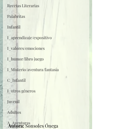
Recetas Literarias
Palabritas
Infantil
I_aprendizaje/expositivo
I_valores/emociones
I_humor/libro juego
I_Misterio/aventura/fantasía
C_Infantil
I_otros géneros
Juvenil
Adultos
A_Aventuras
Autora: 
Sonsoles Ónega