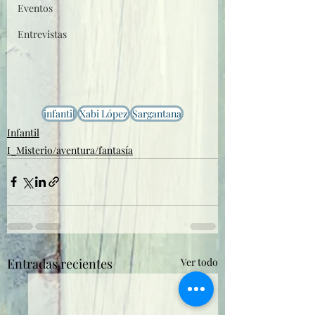
Eventos
Entrevistas
infantil
Xabi López
Sargantana
Infantil
I_Misterio/aventura/fantasía
Entradas recientes
Ver todo