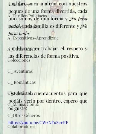
Un libro para analizar con nuestros 
A_Romance
peques de una forma divertida, cada 
A_Thriller/Policíacas
uno somos de una forma y
 ¡No pasa 
nada!
, cada familia es diferente y 
¡No 
A_Novela Histórica
pasa nada!
A_Expositivos-Aprendizaje
Un libro para trabajar el respeto y 
A_Otros Géneros
las diferencias de forma positiva.
Colecciones
C_ Aventuras
C_ Románticas
Os dejo el cuentacuentos para que 
C_ Fantástica
podáis verlo por dentro, espero que 
C_Manga/Comic
os guste:
C_Otros Géneros
https://youtu.be/CWzNFuScrHE
Colaboradores