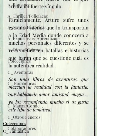
A_Romance
creara un fuerte vínculo.
A_Thriller/Policíacas
Paralelamente, Arturo sufre unos 
A_Novela Histórica
extraños sueños que lo transportan 
a la Edad Media donde conocerá a 
A_Expositivos-Aprendizaje
muchos personajes diferentes y se 
A_Otros Géneros
vera metido en batallas e historias 
que harán que se cuestione cuál es 
Colecciones
la auténtica realidad.
C_ Aventuras
Son unos libros de aventuras, que 
C_ Románticas
mezclan la realidad con la fantasía, 
que hablan de amor, amistad, magia.... 
C_ Fantástica
yo los recomiendo mucho si os gusta 
C_Manga/Comic
este tipo de temática.
C_Otros Géneros
Colecciones
Colaboradores
C_ Fantástica