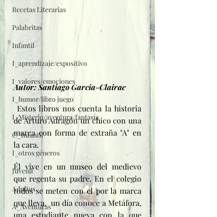
Recetas Literarias
Palabritas
Infantil
I_aprendizaje/expositivo
I_valores/emociones
Autor: Santiago Garcia-Clairac
I_humor/libro juego
 Estos libros nos cuenta la historia 
I_Misterio/aventura/fantasía
de Arturo Adragón un chico con una 
marca con forma de extraña "A" en 
C_Infantil
la cara.
I_otros géneros
Él vive en un museo del medievo 
Juvenil
que regenta su padre. En el colegio 
Adultos
todos se meten con el por la marca 
que lleva,  un día conoce a Metáfora, 
A_Aventuras
una estudiante nueva con la que 