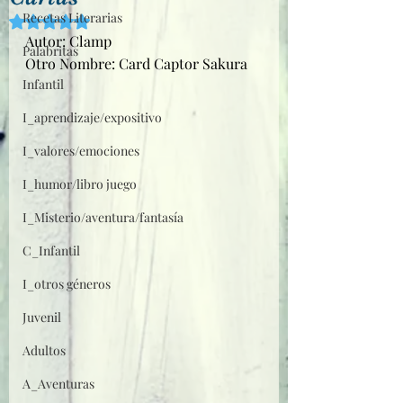
Recetas Literarias
Obtuvo NaN de 5 estrellas.
Autor: Clamp
Palabritas
Otro Nombre: Card Captor Sakura
Infantil
I_aprendizaje/expositivo
I_valores/emociones
I_humor/libro juego
I_Misterio/aventura/fantasía
C_Infantil
I_otros géneros
Juvenil
Adultos
A_Aventuras