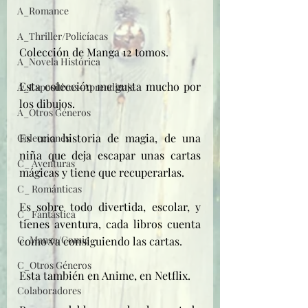
A_Romance
A_Thriller/Policíacas
Colección de Manga 12 tomos.
A_Novela Histórica
Esta colección me gusta mucho por 
A_Expositivos-Aprendizaje
los dibujos.
A_Otros Géneros
Es una historia de magia, de una 
Colecciones
niña que deja escapar unas cartas 
C_ Aventuras
mágicas y tiene que recuperarlas.
C_ Románticas
Es sobre todo divertida, escolar, y 
C_ Fantástica
tienes aventura, cada libros cuenta 
C_Manga/Comic
como va consiguiendo las cartas.
C_Otros Géneros
Esta también en Anime, en Netflix. 
Colaboradores