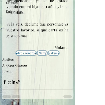
Recomendable, ya la he estado 
Eventos
viendo con mi hija de 11 años y le ha 
Entrevistas
encantado.
Si la veis, decirme que personaje es 
vuestro favorito, o que carta os ha 
gustado más.
Mokona
otros géneros
Clamp
Sakura
Adultos
A_Otros Géneros
Juvenil