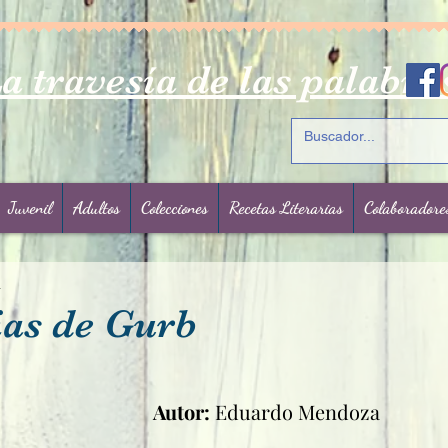
a travesía de las palabra
Juvenil
Adultos
Colecciones
Recetas Literarias
Colaboradore
1
ias de Gurb
rellas.
Autor:
 Eduardo Mendoza