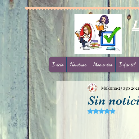
L
Inicio
Nosotras
Momentos
Infantil
Mokona
23 ago 202
Sin notic
Obtuvo NaN de 5 est