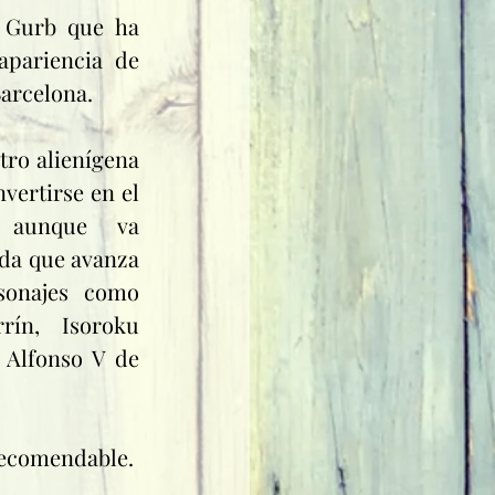
 Gurb que ha 
desaparecido, tras adoptar la apariencia de 
arcelona
.
tro alienígena 
que sale en pos de Gurb tras convertirse en el 
 aunque va 
da que avanza 
la trama, pasando a ser personajes como 
rrín
, 
Isoroku 
 
Alfonso V de 
 recomendable.