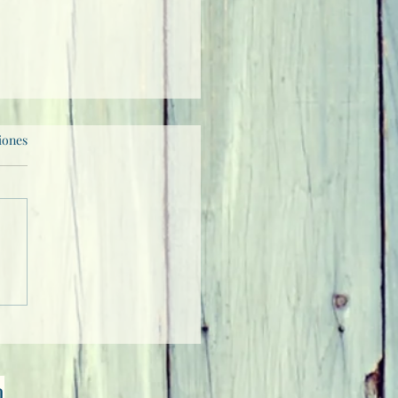
iones
maestra
m