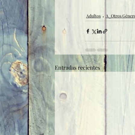
Adultos
A_Otros Géner
Entradas recientes