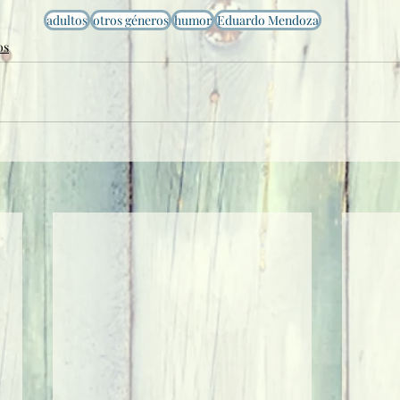
adultos
otros géneros
humor
Eduardo Mendoza
os