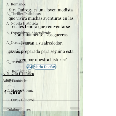
A_Romance
Sira Quiroga es una joven modista 
A_Thriller/Policíacas
que vivirá muchas aventuras en las 
A_Novela Histórica
cuales tendrá que reinventarse 
A_Expositivos-Aprendizaje
continuamente. Dos guerras 
A_Otros Géneros
estarán a su alrededor.
¿Estás preparado para seguir a esta 
Colecciones
joven por nuestra historia?
C_ Aventuras
8M
Maria Dueñas
C_ Románticas
A_Novela Histórica
Adultos
C_ Fantástica
C_Manga/Comic
C_Otros Géneros
Colaboradores