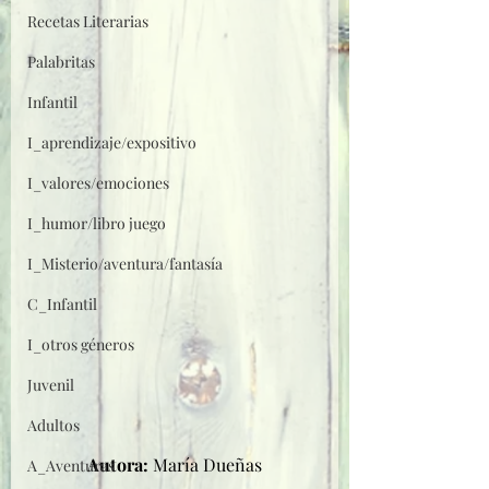
Recetas Literarias
Palabritas
Infantil
I_aprendizaje/expositivo
I_valores/emociones
I_humor/libro juego
I_Misterio/aventura/fantasía
C_Infantil
I_otros géneros
Juvenil
Adultos
Autora: 
María Dueñas
A_Aventuras