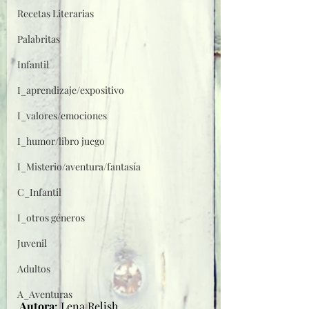
Recetas Literarias
Palabritas
Infantil
I_aprendizaje/expositivo
I_valores/emociones
I_humor/libro juego
I_Misterio/aventura/fantasía
C_Infantil
I_otros géneros
Juvenil
Adultos
A_Aventuras
Autora: 
Lena Relish