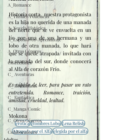
A_Romance
Historia corta,  nuestra protagonista 
A_Thriller/Policíacas
es la hija no querida de una manada 
A_Novela Histórica
del norte que se ve envuelta en un 
lío por una de sus hermana y un 
A_Expositivos-Aprendizaje
lobo de otra manada, lo que hará 
A_Otros Géneros
que se quede atrapada/ invitada con 
la manada del sur, donde conocerá 
Colecciones
al Alfa de corazón Frío.
C_ Aventuras
Es rápida de leer, para pasar un rato 
C_ Románticas
entretenida. Romance, traición, 
C_ Fantástica
amistad, crueldad, lealtad.
C_Manga/Comic
Mokona
C_Otros Géneros
erotica
Hombres Lobo
Lena Relish
Atrapada por el Alfa
elegida por el alfa
Colaboradores
Adultos