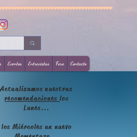
s
s
Eventos
Entrevistas
Foro
Contacto
Actualizamos nuestras
recomendaciones
los
Lunes...
los Miércoles un nuevo
Momentazo
...