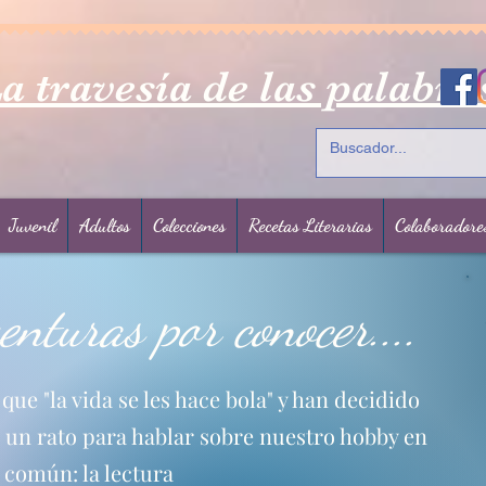
a travesía de las palabra
Juvenil
Adultos
Colecciones
Recetas Literarias
Colaboradore
nturas por conocer....
ue "la vida se les hace bola" y han decidido
un rato para hablar sobre nuestro hobby en
común: la lectura