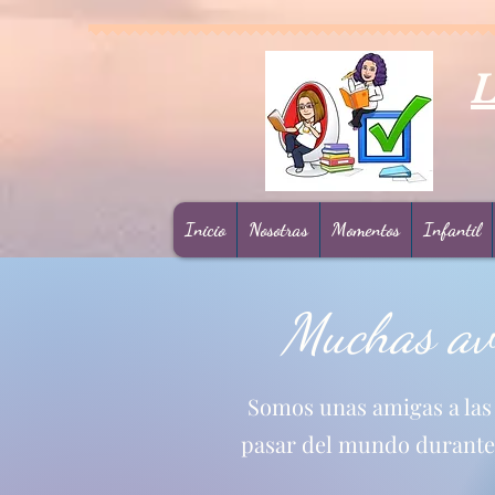
L
Inicio
Nosotras
Momentos
Infantil
Muchas ave
Somos unas amigas a las q
pasar del mundo durante 