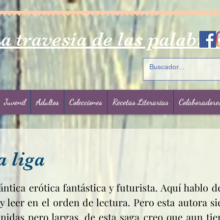
a travesía de las palabra
Juvenil
Adultos
Colecciones
Recetas Literarias
Colaboradore
2
a liga
rellas.
tica erótica fantástica y futurista. Aquí hablo de
 leer en el orden de lectura. Pero esta autora si
idas pero largas, de esta saga creo que aun tiene