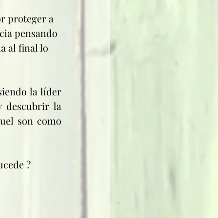
r proteger a 
ecia pensando 
al final lo 
iendo la líder 
 descubrir la 
ruel son como 
sucede ?