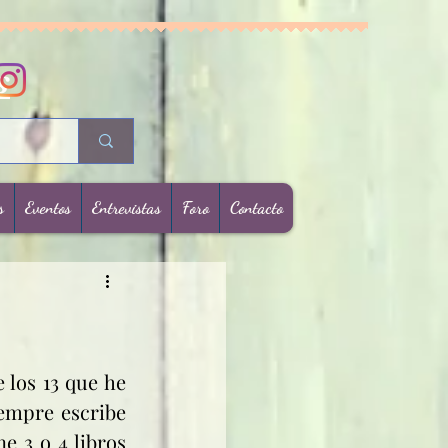
s
s
Eventos
Entrevistas
Foro
Contacto
 los 13 que he 
empre escribe 
 3 o 4 libros 