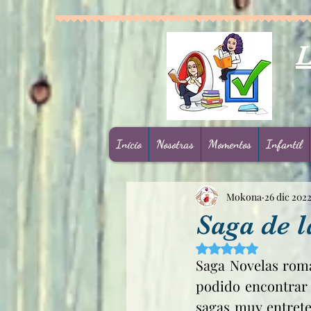
L
Inicio
Nosotras
Momentos
Infantil
Mokona
26 dic 202
Saga de l
Obtuvo NaN de 5 est
Saga Novelas román
podido encontrar y
sagas muy entreten