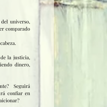
del universo, 
ser comparado 
 cabeza.
 la justicia, 
iendo dinero, 
e? Seguirá 
á confiar en 
raicionar?