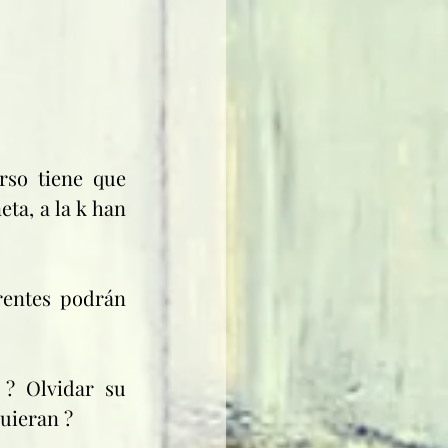
so tiene que 
ta, a la k han 
rentes podrán 
? Olvidar su 
quieran ?