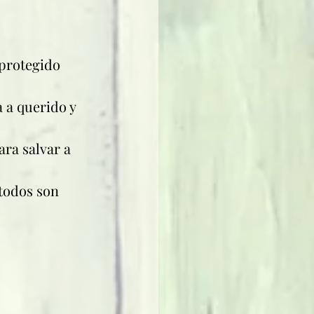
 protegido 
 a querido y 
ra salvar a 
todos son 