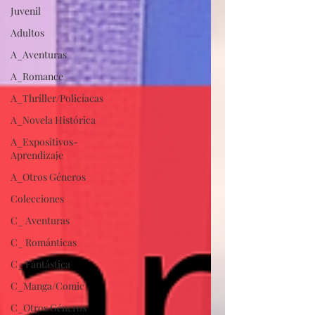
Juvenil
Adultos
A_Aventuras
A_Romance
A_Thriller/Policíacas
A_Novela Histórica
A_Expositivos-
Aprendizaje
A_Otros Géneros
Colecciones
C_ Aventuras
C_ Románticas
C_ Fantástica
C_Manga/Comic
C_Otros Géneros