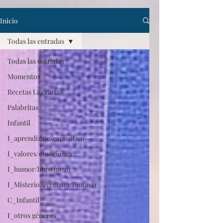
Inicio
Todas las entradas
Todas las entradas
Momentos
Recetas Literarias
Palabritas
Infantil
I_aprendizaje/expositivo
I_valores/emociones
I_humor/libro juego
I_Misterio/aventura/fantasía
C_Infantil
I_otros géneros