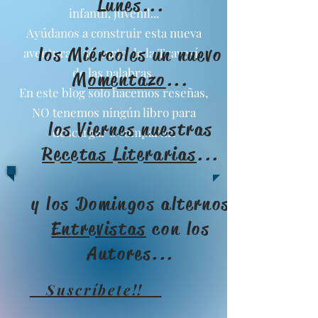
Lunes...
infantil, juvenil...
Ayúdanos a construir esta nueva
los Miércoles un nuevo
aventura y sé parte de la Travesía
de las palabras.
Momentazo
...
En este blog solo hacemos reseñas,
NO tenemos ningún libro para
los Viernes nuestras
descargar o compartir.
Recetas Literarias
...
y los Domingos alternos
Entrevistas
con los
Autores...
Suscríbete
!!