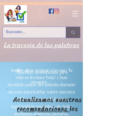
La travesía de las palabras
Somos unas amigas a las que "la
Muchas aventuras por
vida se les hace bola" y han
conocer....
decidido pasar del mundo durante
un rato para hablar sobre nuestro
Actualizamos nuestras
hobby en común: la lectura
Aquí podrás encontrar de todo:
recomendaciones
los
aventura, misterio, historia,