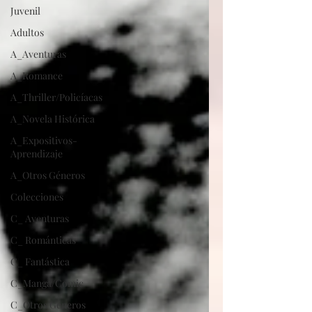
Juvenil
Adultos
A_Aventuras
A_Romance
A_Thriller/Policíacas
A_Novela Histórica
A_Expositivos-
Aprendizaje
A_Otros Géneros
Colecciones
C_ Aventuras
C_ Románticas
C_ Fantástica
C_Manga/Comic
C_Otros Géneros