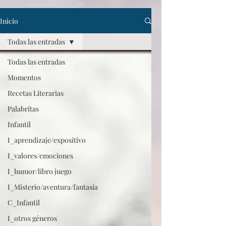
Inicio
Todas las entradas
Todas las entradas
Momentos
Recetas Literarias
Palabritas
Infantil
I_aprendizaje/expositivo
I_valores/emociones
I_humor/libro juego
I_Misterio/aventura/fantasía
C_Infantil
I_otros géneros