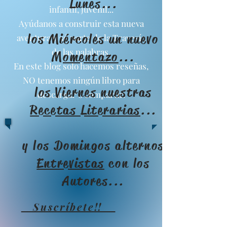
Lunes...
infantil, juvenil...
Ayúdanos a construir esta nueva
los Miércoles un nuevo
aventura y sé parte de la Travesía
de las palabras.
Momentazo
...
En este blog solo hacemos reseñas,
NO tenemos ningún libro para
los Viernes nuestras
descargar o compartir.
Recetas Literarias
...
y los Domingos alternos
Entrevistas
con los
Autores...
Suscríbete
!!