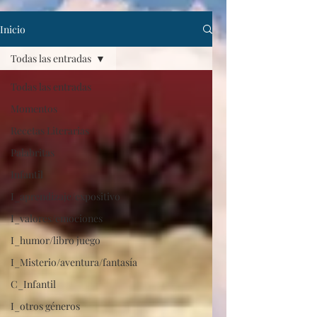
Inicio
Todas las entradas
Todas las entradas
Momentos
Recetas Literarias
Palabritas
Infantil
I_aprendizaje/expositivo
I_valores/emociones
I_humor/libro juego
I_Misterio/aventura/fantasía
C_Infantil
I_otros géneros