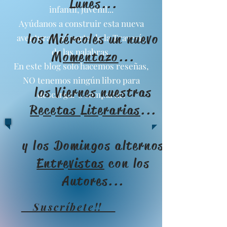
Lunes...
infantil, juvenil...
Ayúdanos a construir esta nueva
los Miércoles un nuevo
aventura y sé parte de la Travesía
de las palabras.
Momentazo
...
En este blog solo hacemos reseñas,
NO tenemos ningún libro para
los Viernes nuestras
descargar o compartir.
Recetas Literarias
...
y los Domingos alternos
Entrevistas
con los
Autores...
Suscríbete
!!