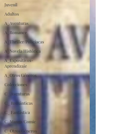
Juvenil
Adultos
A_Aventuras
A_Romance
A_Thriller/Policíacas
A_Novela Histórica
A_Expositivos-
Aprendizaje
A_Otros Géneros
Colecciones
C_ Aventuras
C_ Románticas
C_ Fantástica
C_Manga/Comic
C_Otros Géneros