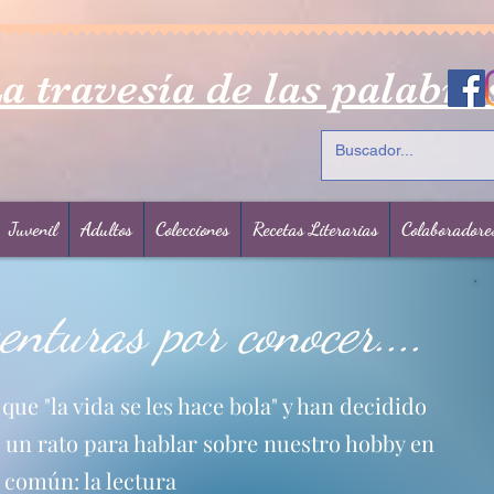
a travesía de las palabra
Juvenil
Adultos
Colecciones
Recetas Literarias
Colaboradore
nturas por conocer....
ue "la vida se les hace bola" y han decidido
un rato para hablar sobre nuestro hobby en
común: la lectura