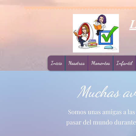
L
Inicio
Nosotras
Momentos
Infantil
Muchas ave
Somos unas amigas a las q
pasar del mundo durante 