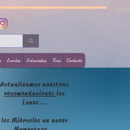
s
s
Eventos
Entrevistas
Foro
Contacto
Actualizamos nuestras
recomendaciones
los
Lunes...
los Miércoles un nuevo
Momentazo
...