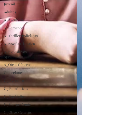
Juvenil
Adultos
A_Aventuras
A_Romance
A_Thriller/Policíacas
A_Novela Histórica
A_Expositivos-
Aprendizaje
A_Otros Géneros
Colecciones
C_ Aventuras
C_ Románticas
C_ Fantástica
C_Manga/Comic
C_Otros Géneros