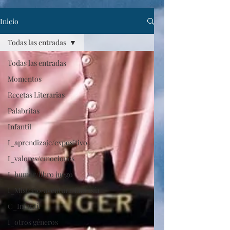
Inicio
Todas las entradas
Todas las entradas
Momentos
Recetas Literarias
Palabritas
Infantil
I_aprendizaje/expositivo
I_valores/emociones
I_humor/libro juego
I_Misterio/aventura/fantasía
C_Infantil
I_otros géneros