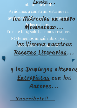
Lunes...
infantil, juvenil...
Ayúdanos a construir esta nueva
los Miércoles un nuevo
aventura y sé parte de la Travesía
de las palabras.
Momentazo
...
En este blog solo hacemos reseñas,
NO tenemos ningún libro para
los Viernes nuestras
descargar o compartir.
Recetas Literarias
...
y los Domingos alternos
Entrevistas
con los
Autores...
Suscríbete
!!