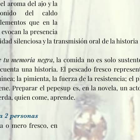
l aroma del ajo y la 
onido del caldo 
elementos que en la 
evocan la presencia 
idad silenciosa y la transmisión oral de la historia 
de tu memoria negra
, la comida no es solo sustento
cuenta una historia. El pescado fresco represent
inea; la pimienta, la fuerza de la resistencia; el 
iene. Preparar el pepesup es, en la novela, un act
erda, quien come, aprende.
a 2 personas
a o mero fresco, en 