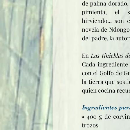
de palma dorado, e
pimienta, el s
hirviendo... son 
novela de Ndongo 
del padre, la autor
En 
Las tinieblas 
Cada ingrediente 
con el Golfo de Gu
la tierra que sost
quien cocina recu
Ingredientes par
• 400 g de corvin
trozos