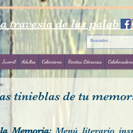
a travesía de las palabra
Juvenil
Adultos
Colecciones
Recetas Literarias
Colaboradore
ay
as tinieblas de tu memor
rellas.
 la Memoria: