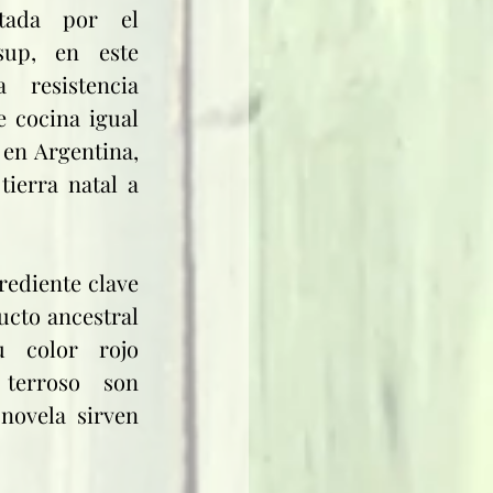
tada por el 
sup, en este 
 resistencia 
e cocina igual 
en Argentina, 
tierra natal a 
rediente clave 
cto ancestral 
 color rojo 
terroso son 
novela sirven 