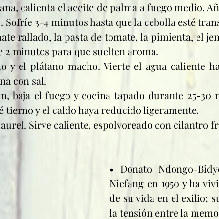
ana, calienta el aceite de palma a fuego medio. Aña
o. Sofríe 3-4 minutos hasta que la cebolla esté tra
te rallado, la pasta de tomate, la pimienta, el jeng
e 2 minutos para que suelten aroma.
o y el plátano macho. Vierte el agua caliente has
na con sal.
ón, baja el fuego y cocina tapado durante 25-30 m
é tierno y el caldo haya reducido ligeramente.
 laurel. Sirve caliente, espolvoreado con cilantro f
• Donato Ndongo-Bidyo
Niefang en 1950 y ha viv
de su vida en el exilio; s
la tensión entre la memor