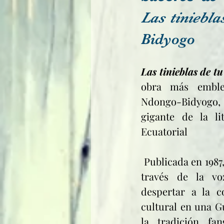
Las tiniebl
Bidyogo
Las tinieblas de 
obra más emble
Ndongo-Bidyogo
gigante de la li
Ecuatorial
 Publicada en 1987, esta novela narra, a 
través de la vo
despertar a la co
cultural en una Gu
la tradición fan