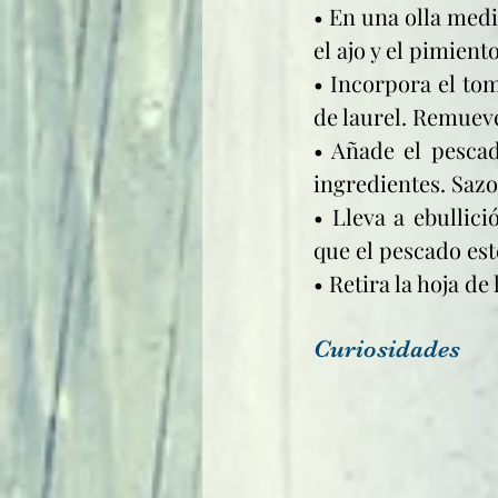
• En una olla medi
el ajo y el pimient
• Incorpora el toma
de laurel. Remuev
• Añade el pescad
ingredientes. Sazo
• Lleva a ebullici
que el pescado est
• Retira la hoja de
Curiosidades