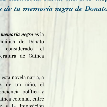
as de tu memoria negra
 de Donat
tu memoria negra
 es la 
mática de Donato 
, considerado el 
teratura de Guinea 
z de un niño, el 
nciencia política y 
inea colonial, entre 
g y la imposición 