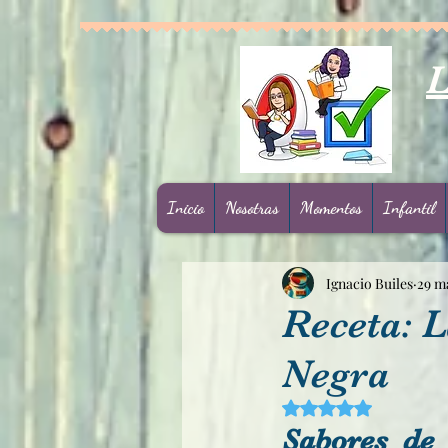
L
Inicio
Nosotras
Momentos
Infantil
Ignacio Builes
29 m
Receta: L
Negra
Obtuvo NaN de 5 est
Sabores de