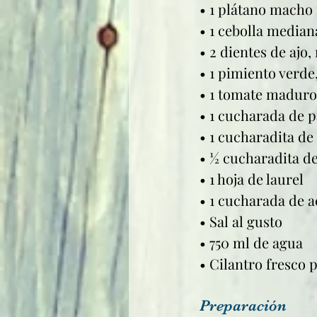
• 1 plátano macho
• 1 cebolla median
• 2 dientes de ajo
• 1 pimiento verde
• 1 tomate maduro
• 1 cucharada de 
• 1 cucharadita d
• ½ cucharadita de
• 1 hoja de laurel
• 1 cucharada de a
• Sal al gusto
• 750 ml de agua
• Cilantro fresco 
Preparación