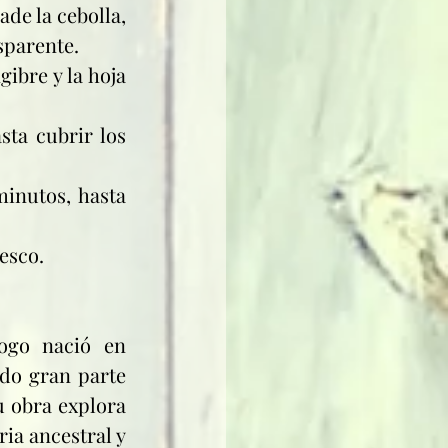
de la cebolla, 
nsparente.
ibre y la hoja 
ta cubrir los 
inutos, hasta 
resco.
go nació en 
ido gran parte 
u obra explora 
ia ancestral y 