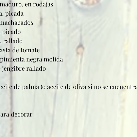
 maduro, en rodajas
a, picada
, machacados
, picado
, rallado
pasta de tomate
e pimienta negra molida
 jengibre rallado
ceite de palma (o aceite de oliva si no se encuentr
para decorar