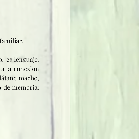
familiar.
: es lenguaje. 
a la conexión 
plátano macho, 
o de memoria: 