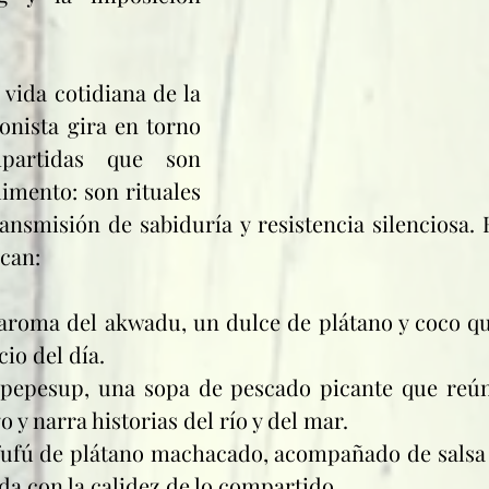
 vida cotidiana de la 
onista gira en torno 
artidas que son 
mento: son rituales 
ansmisión de sabiduría y resistencia silenciosa. E
ocan:
l aroma del akwadu, un dulce de plátano y coco que
cio del día.
l pepesup, una sopa de pescado picante que reúne
 y narra historias del río y del mar.
 fufú de plátano machacado, acompañado de salsa 
ada con la calidez de lo compartido.