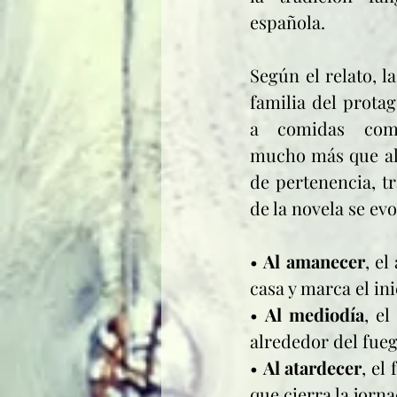
española.
Según el relato, la
familia del protag
a comidas comp
mucho más que ali
de pertenencia, tr
de la novela se ev
• 
Al amanecer
, e
casa y marca el ini
• 
Al mediodía
, e
alrededor del fuego
• 
Al atardecer
, el
que cierra la jorn