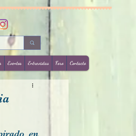
s
s
Eventos
Entrevistas
Foro
Contacto
ia
 Menú literario inspirado en 