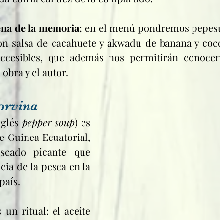
ena de la memoria
; en el menú pondremos pepesu
on salsa de cacahuete y akwadu de banana y coco,
accesibles, que además nos permitirán conocer 
 obra y el autor.
orvina
glés 
pepper soup
) es 
de Guinea Ecuatorial, 
cado picante que 
cia de la pesca en la 
país. 
un ritual: el aceite 