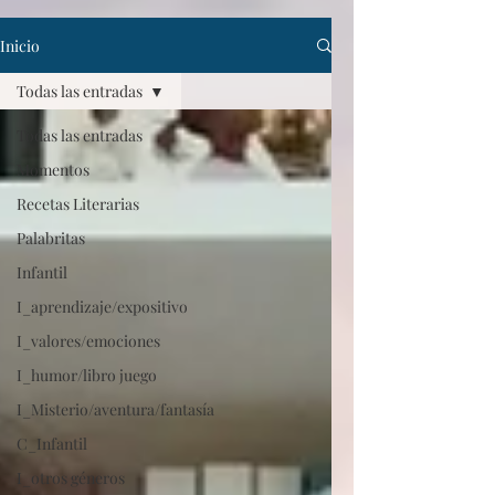
Inicio
Todas las entradas
Todas las entradas
Momentos
Recetas Literarias
Palabritas
Infantil
I_aprendizaje/expositivo
I_valores/emociones
I_humor/libro juego
I_Misterio/aventura/fantasía
C_Infantil
I_otros géneros