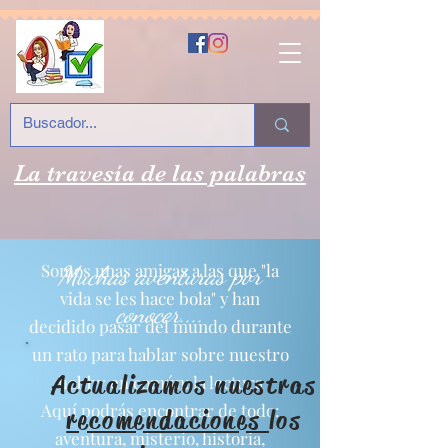
La travesía de las palabras
Somos unas amigas a las que "la
Muchas aventuras por
vida se les hace bola" y han
conocer....
decidido pasar del mundo durante
un rato para hablar sobre nuestro
Actualizamos nuestras
hobby en común: la lectura
Aquí podrás encontrar de todo:
recomendaciones
los
aventura, misterio, historia,