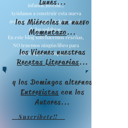
Lunes...
infantil, juvenil...
Ayúdanos a construir esta nueva
los Miércoles un nuevo
aventura y sé parte de la Travesía
de las palabras.
Momentazo
...
En este blog solo hacemos reseñas,
NO tenemos ningún libro para
los Viernes nuestras
descargar o compartir.
Recetas Literarias
...
y los Domingos alternos
Entrevistas
con los
Autores...
Suscríbete
!!