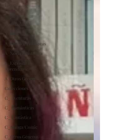
Juvenil
Adultos
A_Aventuras
A_Romance
A_Thriller/Policíacas
A_Novela Histórica
A_Expositivos-
Aprendizaje
A_Otros Géneros
Colecciones
C_ Aventuras
C_ Románticas
C_ Fantástica
C_Manga/Comic
C_Otros Géneros