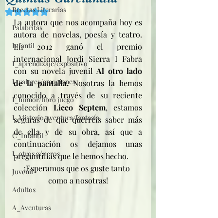
Recetas Literarias
Obtuvo NaN de 5 estrellas.
La autora que nos acompaña hoy es 
Palabritas
autora de novelas, poesía y teatro. 
Infantil
En 2012 ganó el premio 
internacional Jordi Sierra I Fabra 
I_aprendizaje/expositivo
con su novela juvenil 
Al otro lado 
I_valores/emociones
de la pantalla. 
Nosotras la hemos 
conocido a través de su reciente 
I_humor/libro juego
colección 
Liceo Septem
, estamos 
I_Misterio/aventura/fantasía
seguras de que querréis saber más 
de ella y de su obra, así que a 
C_Infantil
continuación os dejamos unas 
I_otros géneros
preguntillas que le hemos hecho. 
¡Esperamos que os guste tanto 
Juvenil
como a nosotras!
Adultos
A_Aventuras