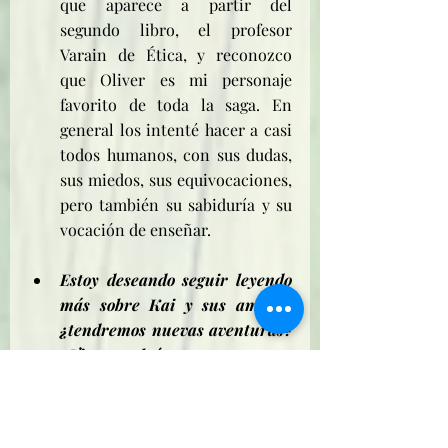
que aparece a partir del 
segundo libro, el profesor 
Varain de Ética, y reconozco 
que Oliver es mi personaje 
favorito de toda la saga. En 
general los intenté hacer a casi 
todos humanos, con sus dudas, 
sus miedos, sus equivocaciones, 
pero también su sabiduría y su 
vocación de enseñar. 
Estoy deseando seguir leyendo 
más sobre Kai y sus amigos, 
¿tendremos nuevas aventuras? 
¿Tienes algún otro proyecto 
entre manos?
¡A mí también me gustaría 
continuar! Cruzo dedos por 