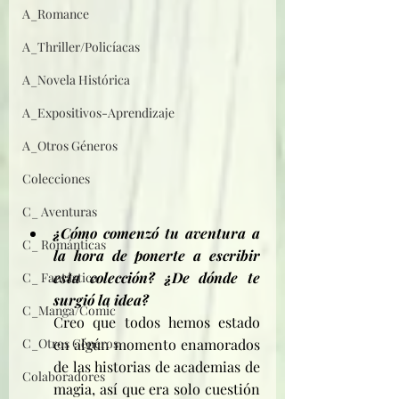
A_Romance
A_Thriller/Policíacas
A_Novela Histórica
A_Expositivos-Aprendizaje
A_Otros Géneros
Colecciones
C_ Aventuras
¿Cómo comenzó tu aventura a 
C_ Románticas
la hora de ponerte a escribir 
esta colección? ¿De dónde te 
C_ Fantástica
surgió la idea?
C_Manga/Comic
Creo que todos hemos estado 
C_Otros Géneros
en algún momento enamorados 
de las historias de academias de 
Colaboradores
magia, así que era solo cuestión 